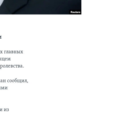
и
их главных
инцем
ролевства.
ван сообщил,
кими
и из