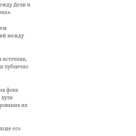
между Дели и
она».
щем
ний между
л источник,
ен публично
на фоне
 хути
ирования их
ходе его