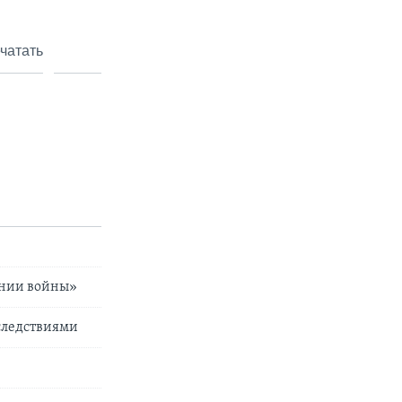
чатать
ении войны»
оследствиями