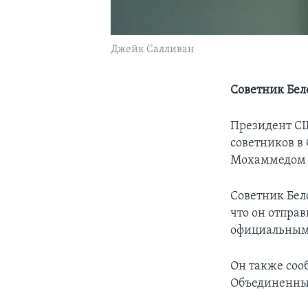
Джейк Салливан
Советник Бел
Президент СШ
советников в
Мохаммедом б
Советник Бел
что он отпра
официальным
Он также сооб
Объединенны