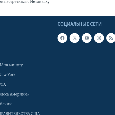
на встретился с Нетаньяху
Ы
СОЦИАЛЬНЫЕ СЕТИ
А за минуту
New York
VOA
олоса Америки»
ийский
ПРАВИТЕЛЬСТВА США