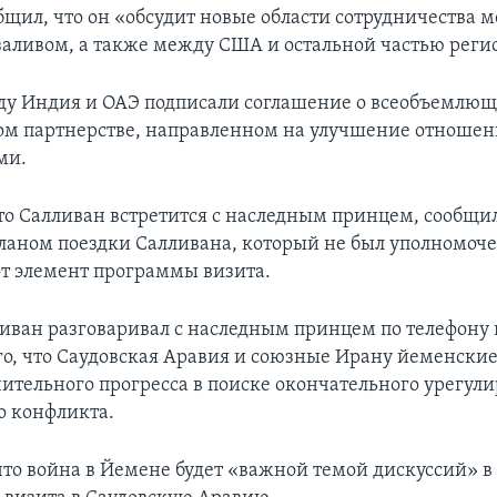
бщил, что он «обсудит новые области сотрудничества 
аливом, а также между США и остальной частью реги
ду Индия и ОАЭ подписали соглашение о всеобъемлю
ом партнерстве, направленном на улучшение отноше
ми.
то Салливан встретится с наследным принцем, сообщи
ланом поездки Салливана, который не был уполномоч
от элемент программы визита.
ливан разговаривал с наследным принцем по телефону 
го, что Саудовская Аравия и союзные Ирану йеменские
чительного прогресса в поиске окончательного урегул
о конфликта.
что война в Йемене будет «важной темой дискуссий» в 