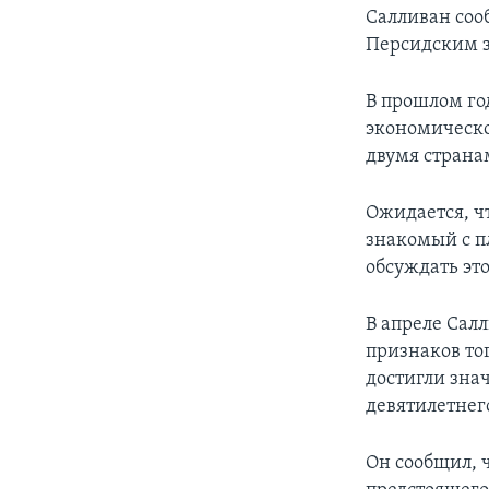
Салливан соо
Персидским з
В прошлом го
экономическ
двумя страна
Ожидается, ч
знакомый с п
обсуждать эт
В апреле Сал
признаков то
достигли зна
девятилетнег
Он сообщил, 