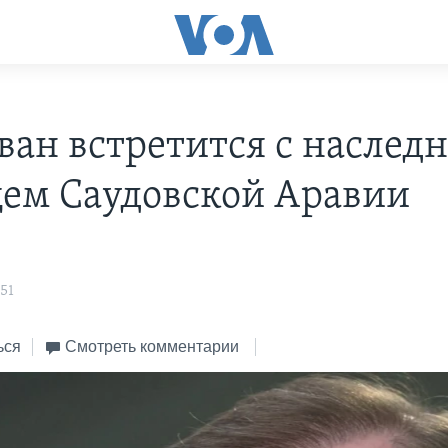
ван встретится с наслед
ем Саудовской Аравии
s
51
ься
Смотреть комментарии