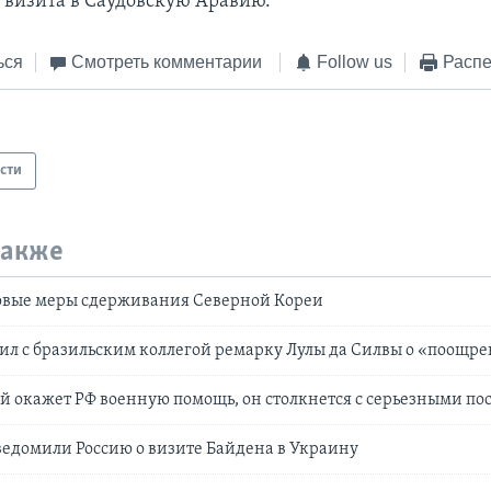
 визита в Саудовскую Аравию.
ься
Смотреть комментарии
Follow us
Распе
сти
также
овые меры сдерживания Северной Кореи
ил с бразильским коллегой ремарку Лулы да Силвы о «поощр
й окажет РФ военную помощь, он столкнется с серьезными п
едомили Россию о визите Байдена в Украину