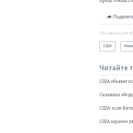
предстоящего
Поделит
This item is part of
США
Ново
Читайте 
США объявят н
Салливан обсуд
США: если Кита
США заранее ув