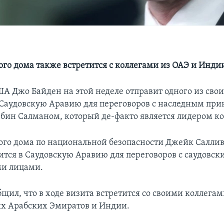
ого дома также встретится с коллегами из ОАЭ и Инди
А Джо Байден на этой неделе отправит одного из сво
 Саудовскую Аравию для переговоров с наследным пр
ин Салманом, который де-факто является лидером ко
ого дома по национальной безопасности Джейк Салли
вится в Саудовскую Аравию для переговоров с саудовс
и лицами.
щил, что в ходе визита встретится со своими коллегам
х Арабских Эмиратов и Индии.