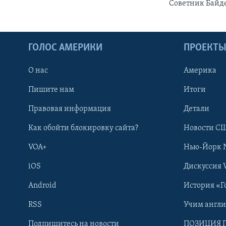
Советник Байде
ГОЛОС АМЕРИКИ
ПРОЕКТ
О нас
Америка
Пишите нам
Итоги
Правовая информация
Детали
Как обойти блокировку сайта?
Новости СШ
VOA+
Нью-Йорк 
iOS
Дискуссия 
Android
История «Г
RSS
Учим англ
Learning English
Подпишитесь на новости
ПОЗИЦИЯ 