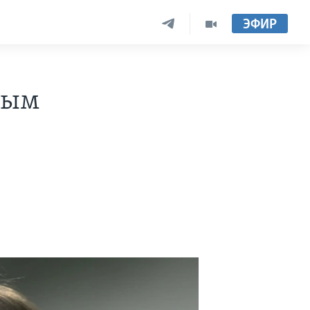
ЭФИР
ным