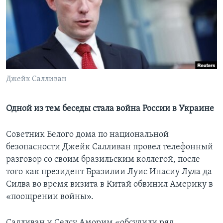
Learning English
СОЦИАЛЬНЫЕ СЕТИ
Джейк Салливан
Языки
Одной из тем беседы стала война России в Украине
Советник Белого дома по национальной
безопасности Джейк Салливан провел телефонный
разговор со своим бразильским коллегой, после
того как президент Бразилии Луис Инасиу Лула да
Силва во время визита в Китай обвинил Америку в
«поощрении войны».
Салливан и Селсу Аморим «обсудили ряд