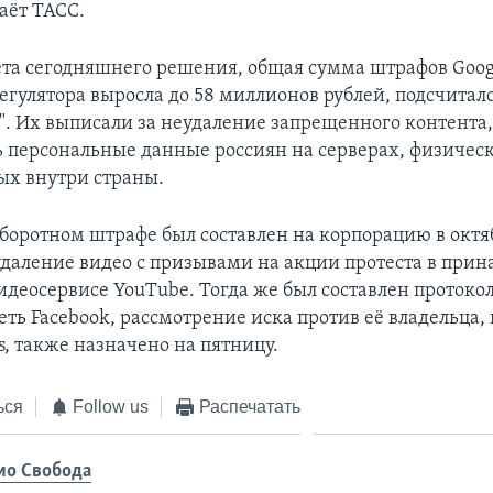
аёт ТАСС.
чета сегодняшнего решения, общая сумма штрафов Goog
егулятора выросла до 58 миллионов рублей, подсчитало
". Их выписали за неудаление запрещенного контента,
ь персональные данные россиян на серверах, физичес
х внутри страны.
оборотном штрафе был составлен на корпорацию в октяб
еудаление видео с призывами на акции протеста в пр
идеосервисе YouTube. Тогда же был составлен протокол
еть Facebook, рассмотрение иска против её владельца,
s, также назначено на пятницу.
ься
Follow us
Распечатать
ио Свобода