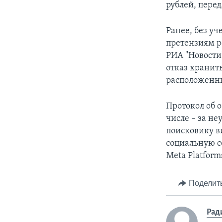
рублей, перед
Ранее, без у
претензиям р
РИА "Новости
отказ хранит
расположенны
Протокол об 
числе – за н
поисковику в
социальную с
Meta Platform
Поделит
Рад