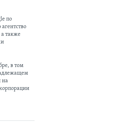
le по
 агентство
 а также
ки
ре, в том
инадлежащем
 на
 корпорации