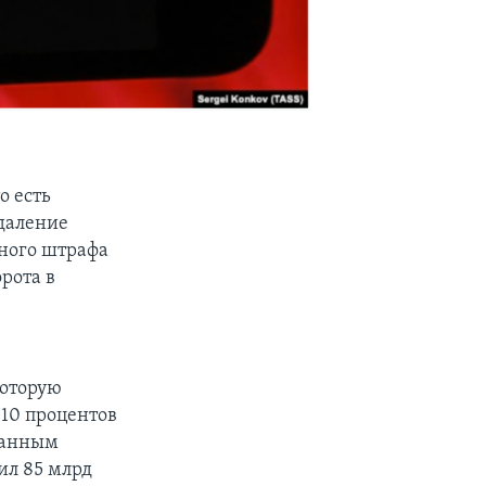
о есть
удаление
ного штрафа
рота в
которую
 10 процентов
данным
сил 85 млрд