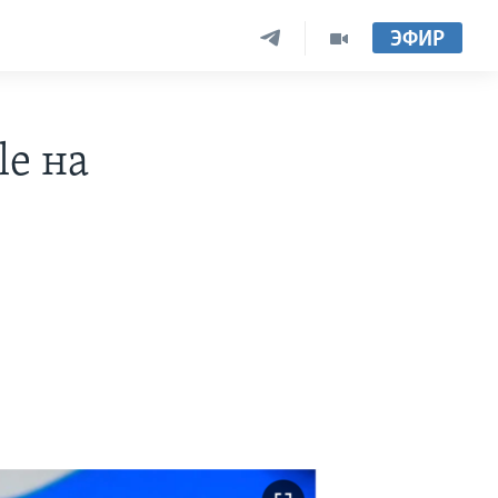
ЭФИР
le на