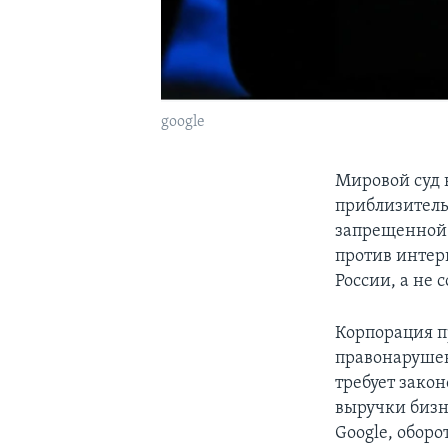
google
Мировой суд в
приблизитель
запрещенной 
против интерн
России, а не
Корпорация п
правонарушен
требует закон
выручки бизн
Google, оборо