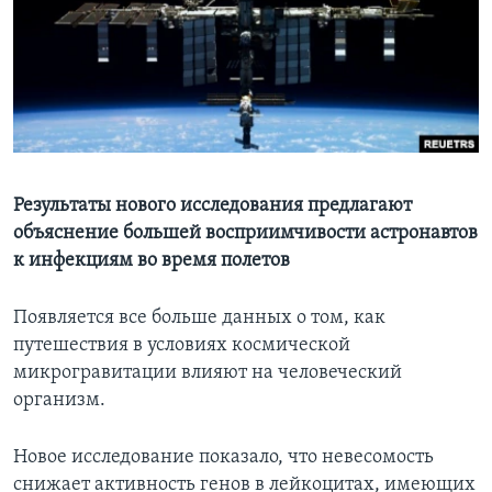
Learning English
СОЦИАЛЬНЫЕ СЕТИ
Языки
Результаты нового исследования предлагают
объяснение большей восприимчивости астронавтов
к инфекциям во время полетов
Появляется все больше данных о том, как
путешествия в условиях космической
микрогравитации влияют на человеческий
организм.
Новое исследование показало, что невесомость
снижает активность генов в лейкоцитах, имеющих