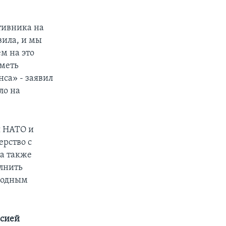
тивника на
вила, и мы
м на это
меть
са» - заявил
ло на
я НАТО и
ерство с
а также
лнить
родным
ссией