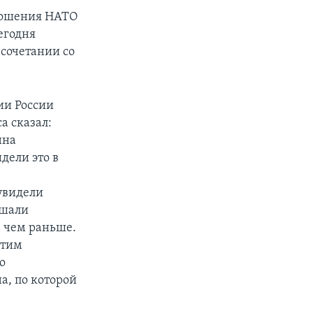
тношения НАТО
егодня
 сочетании со
ии России
а сказал:
нна
дели это в
увидели
ышали
, чем раньше.
отим
о
а, по которой