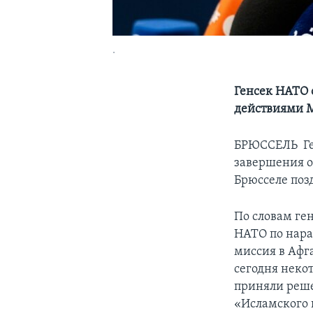
.
Генсек НАТО 
действиями 
БРЮССЕЛЬ ­ Г
завершения о
Брюсселе поз
По словам ге
НАТО по нара
миссия в Афг
сегодня неко
приняли реше
«Исламского 