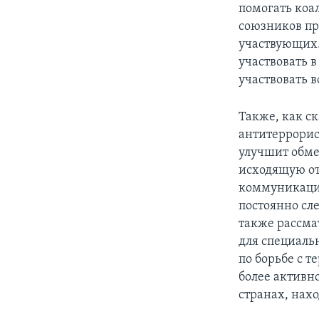
помогать коа
союзников пр
участвующих.
участвовать 
участвовать 
Также, как ск
антитеррорис
улучшит обме
исходящую от
коммуникацио
постоянно сл
также рассма
для специаль
по борьбе с т
более активн
странах, нах