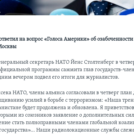
ответил на вопрос «Голоса Америки» об озабоченности
Москвы
енеральный секретарь НАТО Йенс Столтенберг в четве
фициальной программы саммита глав государств-член
дним вечером подвел его итоги для журналистов.
нсека НАТО, члены альянса согласовали в четверг план
щиванию усилий в борьбе с терроризмом: «Наша тре
анистане будет продолжена и обновлена. Я приветство
торыми из союзников заявление о дополнительных си
ние стать полноправными членами глобальной коали
государства»... Наши радиолокационные службы слеж