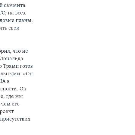
ой саммита
О, на всех
одовые планы,
ить свои
рил, что не
 Дональда
о Трамп готов
тельными: «Он
ША в
сности. Он
не, где мы
 чем его
проект
присутствия