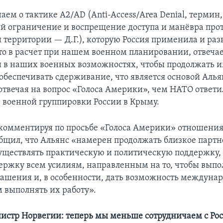
ем о тактике A2/AD (Anti-Access/Area Denial, термин,
 ограничение и воспрещение доступа и манёвра про
 территории — Д.Г.), которую Россия применила и раз
о в расчет при нашем военном планировании, отвечае
в наших военных возможностях, чтобы продолжать и
обеспечивать сдерживание, что является основой Альян
 отвечая на вопрос «Голоса Америки», чем НАТО ответи
военной группировки России в Крыму.
 комментируя по просьбе «Голоса Америки» отношени
бщил, что Альянс «намерен продолжать близкое партн
уществлять практическую и политическую поддержку, 
ержку всем усилиям, направленным на то, чтобы выпо
ашения и, в особенности, дать возможность междуна
 выполнять их работу».
стр Норвегии: теперь мы меньше сотрудничаем с Ро