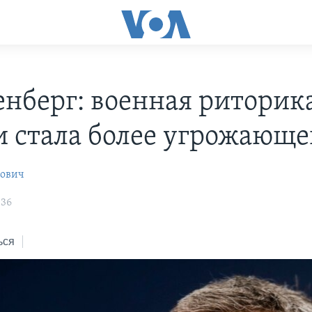
енберг: военная риторик
и стала более угрожающ
рович
:36
ься