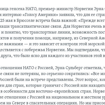
ница генсека НАТО, премьер-министр Норвегии Эрна 
 интервью «Голосу Америки» заявила, что для ее стр
 25 мая в Брюсселе встреча была важной: «Прежде всег
наши трансатлантические связи. Для Норвегии очень 
, и понятно, что транспортные линии, возможность пос
ктов и получения помощи, например, из Северной Ам
же важными — и это зависит от контроля этой морской
ествляется с побережья Норвегии. Мы подтвердили, ч
а друга, что было ясно для каждого из участников этой 
отношения НАТО с Россией, Эрна Сульберг отметила, 
е связи не потеряны, но серьезно сократились: «Все м
оссией были на встрече представлены. Этот вопрос, ко
н для стран, которые граничат с Россией или находятс
 в особенности для восточно-европейских стран. Норве
е отношения с Россией на национальном и местном у
аем на Севере в спасательных операциях. Но мы присо