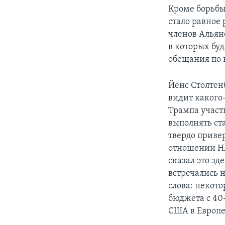
Кроме борьбы
стало равное
членов Альян
в которых бу
обещания по в
Йенс Столтенб
видит какого
Трампа участв
выполнять ст
твердо приве
отношении НА
сказал это зд
встречались н
слова: некот
бюджета с 40
США в Европе