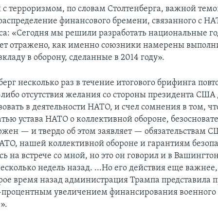
 с терроризмом, по словам Столтенберга, важной тем
 распределение финансового бремени, связанного с НАТ
са: «Сегодня мы решили разработать национальные г
дет отражено, как именно союзники намерены выполн
кладу в оборону, сделанные в 2014 году».
ерг несколько раз в течение итогового брифинга повто
-либо отсутствия желания со стороны президента США
овать в деятельности НАТО, и счел сомнения в том, чт
атью устава НАТО о коллективной обороне, безоснова
ржен — и твердо об этом заявляет — обязательствам С
ТО, нашей коллективной обороне и гарантиям безопа
есь на встрече со мной, но это он говорил и в Вашингто
есколько недель назад. ...Но его действия еще важнее,
орое время назад администрация Трампа представила 
-процентным увеличением финансирования военного 
».