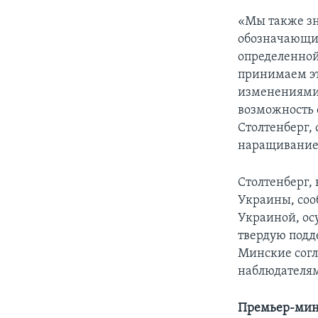
«Мы также зна
обозначающий
определенной
принимаем эт
изменениями 
возможность 
Столтенберг,
наращивание 
Столтенберг,
Украины, соо
Украиной, ос
твердую подд
Минские согл
наблюдателям
Премьер-мини