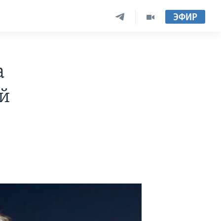
ЭФИР
а
ей