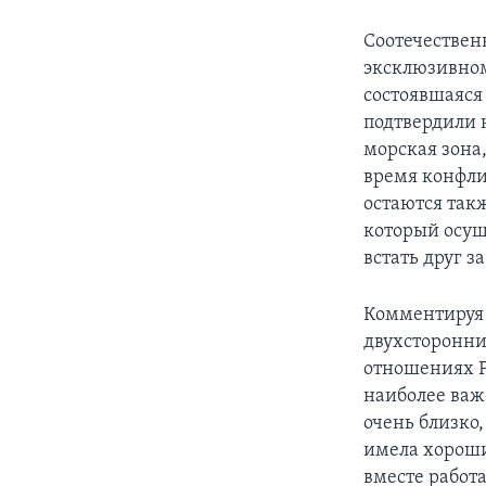
Соотечествен
эксклюзивном
состоявшаяся
подтвердили 
морская зона
время конфли
остаются так
который осущ
встать друг з
Комментируя 
двухсторонни
отношениях Р
наиболее важе
очень близко,
имела хороши
вместе работ