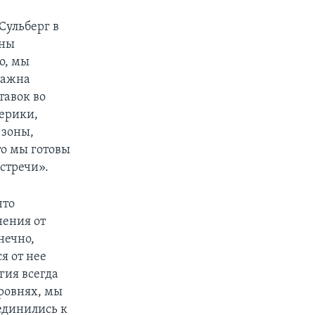
Сульберг в
аны
о, мы
важна
тавок во
ерики,
 зоны,
то мы готовы
встречи».
что
нения от
нечно,
я от нее
гия всегда
ровнях, мы
единились к