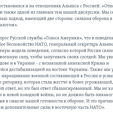
остановился и на отношениях Альянса с Россией: «О
ли также одной из главных тем нашей дискуссии. Мы с
наш подход, имеющий две стороны: сильная оборона в
алогом».
опрос Русской службы «Голоса Америки», что в поведен
бое беспокойство НАТО, генеральный секретарь Альянс
кую модель поведения, согласно которой Россия скло
военную силу, чтобы запугивать своих соседей. Мы уви
лдове и в Украине - с незаконной аннексией Крыма и
ся дестабилизацией на востоке Украины. Также мы 
 наращивание военной составляющей в России и усл
 риторику, которая стала жестче и более угрожающей
ой ответ, но это был ответ сбалансированный. Мы не х
 и новой холодной войны, но не должно быть никаког
я в смысле нашей готовности к обороне. И это причин
м дополнительные силы в восточную часть НАТО».