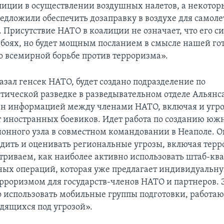
лиции в осуществлении воздушных налетов, а некотор
едложили обеспечить дозаправку в воздухе для самолет
 Присутствие НАТО в коалиции не означает, что его си
в боях, но будет мощным посланием в смысле нашей го
во всемирной борьбе против терроризма».
азал генсек НАТО, будет создано подразделение по
тической разведке в разведывательном отделе Альянса
н информацией между членами НАТО, включая и угро
 иностранных боевиков. Идет работа по созданию юж
нного узла в совместном командовании в Неаполе. О
едить и оценивать региональные угрозы, включая тер
триваем, как наиболее активно использовать штаб-кв
ных операций, которая уже предлагает индивидуальну
ерроризмом для государств-членов НАТО и партнеров. 
о использовать мобильные группы подготовки, работа
одящихся под угрозой».