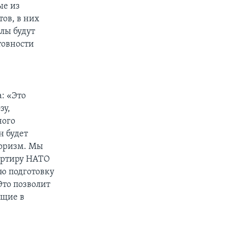
ые из
ов, в них
лы будут
товности
: «Это
зу,
ного
н будет
роризм. Мы
артиру НАТО
ю подготовку
Это позволит
ющие в