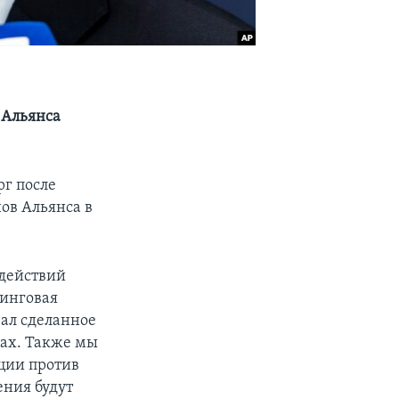
 Альянса
рг после
ов Альянса в
 действий
нинговая
вал сделанное
лах. Также мы
ции против
ения будут