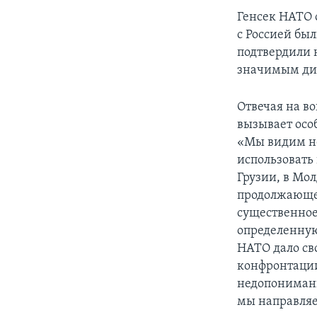
Генсек НАТО 
с Россией бы
подтвердили 
значимым ди
Отвечая на в
вызывает осо
«Мы видим не
использовать 
Грузии, в Мо
продолжающей
существенное
определенную
НАТО дало св
конфронтации
недопонимани
мы направляе