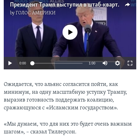
Президент Трамп выступил в штаб-квартире НАТО в Брюсселе
by
ГОЛОС АМЕРИКИ
No media source currently available
0:00
1:00
Ожидается, что альянс согласится пойти, как
минимум, на одну масштабную уступку Трампу,
выразив готовность поддержать коалицию,
сражающуюся с «Исламским государством».
«Мы думаем, что для них это будет очень важным
шагом», – сказал Тиллерсон.