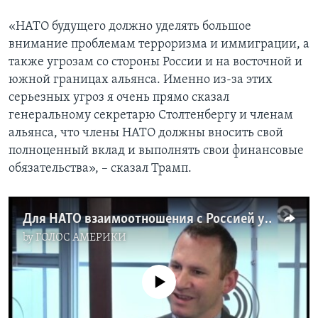
«НАТО будущего должно уделять большое
внимание проблемам терроризма и иммиграции, а
также угрозам со стороны России и на восточной и
южной границах альянса. Именно из-за этих
серьезных угроз я очень прямо сказал
генеральному секретарю Столтенбергу и членам
альянса, что члены НАТО должны вносить свой
полноценный вклад и выполнять свои финансовые
обязательства», – сказал Трамп.
Для НАТО взаимоотношения с Россией уже не первый год остаются одной из самых болезненных тем
by
ГОЛОС АМЕРИКИ
No media source currently available