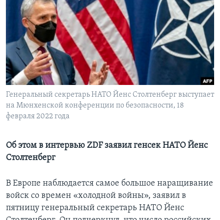
Learning English
СОЦИАЛЬНЫЕ СЕТИ
Языки
Генеральный секретарь НАТО Йенс Столтенберг выступает
на Мюнхенской конференции по безопасности, 18
февраля 2022 года
Об этом в интервью ZDF заявил генсек НАТО Йенс
Столтенберг
В Европе наблюдается самое большое наращивание
войск со времен «холодной войны», заявил в
пятницу генеральный секретарь НАТО Йенс