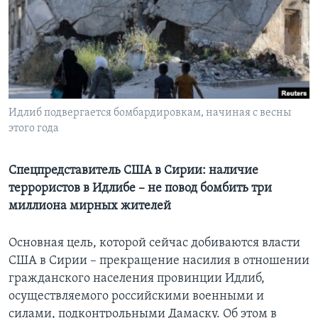
Learning English
СОЦИАЛЬНЫЕ СЕТИ
Идлиб подвергается бомбардировкам, начиная с весны
этого года
Языки
Спецпредставитель США в Сирии: наличие
террористов в Идлибе – не повод бомбить три
миллиона мирных жителей
Основная цель, которой сейчас добиваются власти
США в Сирии – прекращение насилия в отношении
гражданского населения провинции Идлиб,
осуществляемого российскими военными и
силами, подконтрольными Дамаску. Об этом в