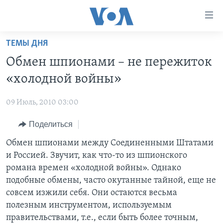
Линки
доступности
Перейти
ТЕМЫ ДНЯ
на
ГЛАВНОЕ
Обмен шпионами – не пережиток
основной
ПРОГРАММЫ
контент
«холодной войны»
ПРОЕКТЫ
Перейти
АМЕРИКА
к
09 Июль, 2010 03:00
ЭКСПЕРТИЗА
НОВОСТИ ЗА МИНУТУ
УЧИМ АНГЛИЙСКИЙ
основной
Поделиться
ИНТЕРВЬЮ
ИТОГИ
НАША АМЕРИКАНСКАЯ ИСТОРИЯ
навигации
Перейти
ФАКТЫ ПРОТИВ ФЕЙКОВ
Обмен шпионами между Соединенными Штатами
ПОЧЕМУ ЭТО ВАЖНО?
А КАК В АМЕРИКЕ?
в
и Россией. Звучит, как что-то из шпионского
ЗА СВОБОДУ ПРЕССЫ
ДИСКУССИЯ VOA
АРТЕФАКТЫ
поиск
романа времен «холодной войны». Однако
УЧИМ АНГЛИЙСКИЙ
ДЕТАЛИ
АМЕРИКАНСКИЕ ГОРОДКИ
подобные обмены, часто окутанные тайной, еще не
совсем изжили себя. Они остаются весьма
ВИДЕО
НЬЮ-ЙОРК NEW YORK
ТЕСТЫ
полезным инструментом, используемым
ПОДПИСКА НА НОВОСТИ
АМЕРИКА. БОЛЬШОЕ ПУТЕШЕСТВИЕ
правительствами, т.е., если быть более точным,