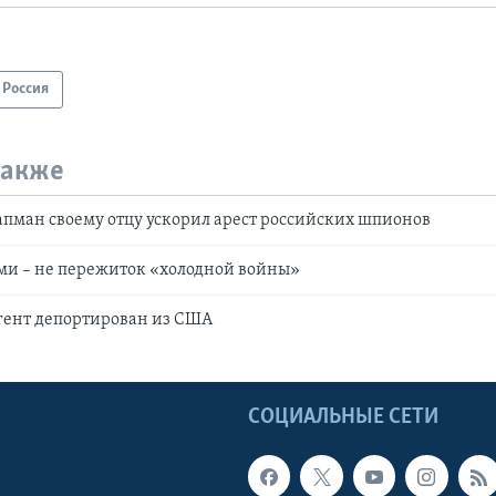
Россия
также
пман своему отцу ускорил арест российских шпионов
и – не пережиток «холодной войны»
гент депортирован из США
Ы
СОЦИАЛЬНЫЕ СЕТИ