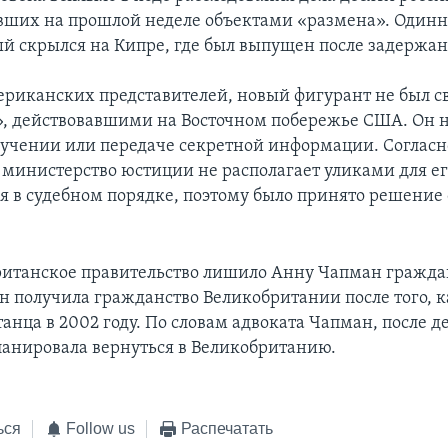
вших на прошлой неделе объектами «размена». Один
й скрылся на Кипре, где был выпущен после задержани
ериканских представителей, новый фигурант не был св
, действовавшими на Восточном побережье США. Он 
лучении или передаче секретной информации. Согласно
l, министерство юстиции не располагает уликами для е
я в судебном порядке, поэтому было принято решение 
итанское правительство лишило Анну Чапман граждан
н получила гражданство Великобритании после того, 
анца в 2002 году. По словам адвоката Чапман, после д
ланировала вернуться в Великобританию.
ься
Follow us
Распечатать