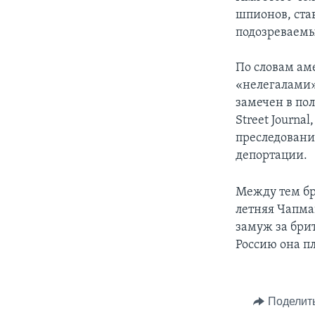
шпионов, ста
подозреваемы
По словам ам
«нелегалами»
замечен в по
Street Journa
преследовани
депортации.
Между тем бр
летняя Чапма
замуж за брит
Россию она п
Поделит