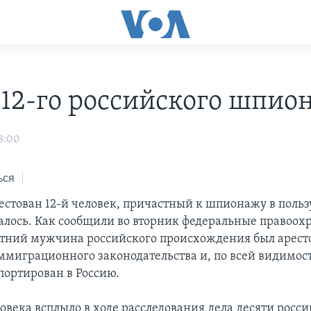
 12-го российского шпио
3:00
ься
естован 12-й человек, причастный к шпионажу в польз
алось. Как сообщили во вторник федеральные правоо
етний мужчина российского происхождения был арест
миграционного законодательства и, по всей видимости
портирован в Россию.
ловека всплыло в ходе расследования дела десяти росс