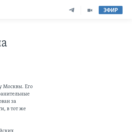
ЭФИР
на
у Москвы. Его
хранительные
ован за
, в тот же
ийских