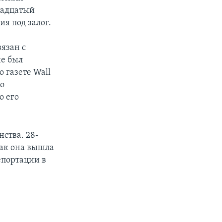
надцатый
я под залог.
язан c
не был
 газете Wall
го
о его
ства. 28-
как она вышла
епортации в