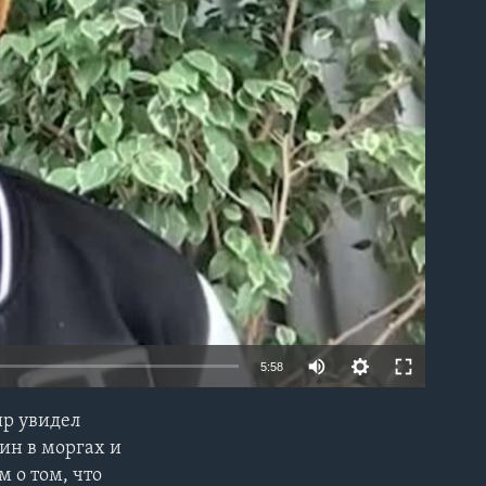
able
5:58
ир увидел
EMBED
ин в моргах и
 о том, что