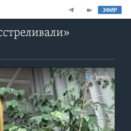
ЭФИР
асстреливали»
EMBED