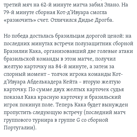
третий мяч на 62-й минуте матча забил Элано. На
Learning English
79-й минуте сборная Кот-д’Ивуара смогла
«размочить» счет. Отличился Дидье Дрогба.
СОЦИАЛЬНЫЕ СЕТИ
Но победа досталась бразильцам дорогой ценой: на
последних минутах встречи полузащитник сборной
Бразилии Кака, организовавший две голевые атаки
Языки
бразильской команды в этом матче, получил
желтую карточку на 84-й минуте, а затем за
спорный момент – толчок игрока команды Кот-
д’Ивуара Абделькадера Кейта – вторую желтую
карточку. По сумме двух желтых карточек судья
показал Кака красную карточку и бразильский
игрок покинул поле. Теперь Кака будет вынужден
пропустить следующую встречу (последний матч
группового турнира в группе G со сборной
Португалии).