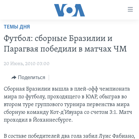
Линки
доступности
Перейти
ТЕМЫ ДНЯ
на
ГЛАВНОЕ
Футбол: сборные Бразилии и
основной
ПРОГРАММЫ
контент
Парагвая победили в матчах ЧМ
ПРОЕКТЫ
Перейти
АМЕРИКА
к
20 Июнь, 2010 03:00
ЭКСПЕРТИЗА
НОВОСТИ ЗА МИНУТУ
УЧИМ АНГЛИЙСКИЙ
основной
Поделиться
ИНТЕРВЬЮ
ИТОГИ
НАША АМЕРИКАНСКАЯ ИСТОРИЯ
навигации
Перейти
ФАКТЫ ПРОТИВ ФЕЙКОВ
Сборная Бразилии вышла в плей-офф чемпионата
ПОЧЕМУ ЭТО ВАЖНО?
А КАК В АМЕРИКЕ?
в
мира по футболу, проходящего в ЮАР, обыграв во
ЗА СВОБОДУ ПРЕССЫ
ДИСКУССИЯ VOA
АРТЕФАКТЫ
поиск
втором туре группового турнира первенства мира
УЧИМ АНГЛИЙСКИЙ
ДЕТАЛИ
АМЕРИКАНСКИЕ ГОРОДКИ
сборную команду Кот-д’Ивуара со счетом 3:1. Матч
проходил в Йоханнесбурге.
ВИДЕО
НЬЮ-ЙОРК NEW YORK
ТЕСТЫ
ПОДПИСКА НА НОВОСТИ
АМЕРИКА. БОЛЬШОЕ ПУТЕШЕСТВИЕ
В составе победителей два гола забил Луис Фабиано,