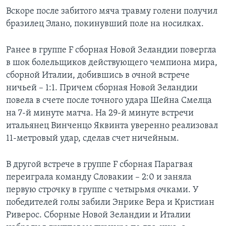
Вскоре после забитого мяча травму голени получил
бразилец Элано, покинувший поле на носилках.
Ранее в группе F сборная Новой Зеландии повергла
в шок болельщиков действующего чемпиона мира,
сборной Италии, добившись в очной встрече
ничьей – 1:1. Причем сборная Новой Зеландии
повела в счете после точного удара Шейна Смелца
на 7-й минуте матча. На 29-й минуте встречи
итальянец Винченцо Яквинта уверенно реализовал
11-метровый удар, сделав счет ничейным.
В другой встрече в группе F сборная Парагвая
переиграла команду Словакии – 2:0 и заняла
первую строчку в группе с четырьмя очками. У
победителей голы забили Энрике Вера и Кристиан
Риверос. Сборные Новой Зеландии и Италии