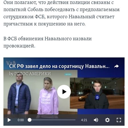
Они полагают, что действия полиции связаны с
попыткой Соболь побеседовать с предполагаемым
сотрудником ФСБ, которого Навальный считает
причастным к покушению на него.
В ФСБ обвинения Навального назвали
провокацией.
СК РФ завел дело на соратницу Навального
by
ГОЛОС АМЕРИКИ
No media source currently available
0:00
4:21