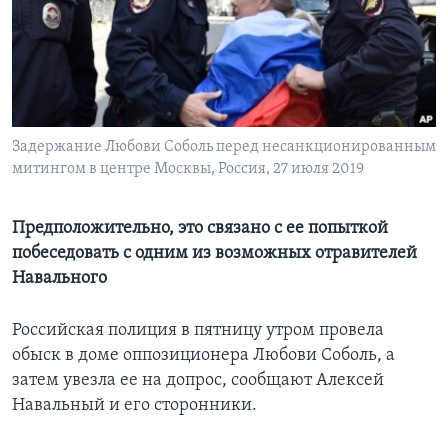
Learning English
СОЦИАЛЬНЫЕ СЕТИ
Задержание Любови Соболь перед несанкционированным
митингом в центре Москвы, Россия, 27 июля 2019
Языки
Предположительно, это связано с ее попыткой
побеседовать с одним из возможных отравителей
Навального
Российская полиция в пятницу утром провела
обыск в доме оппозиционера Любови Соболь, а
затем увезла ее на допрос, сообщают Алексей
Навальный и его сторонники.