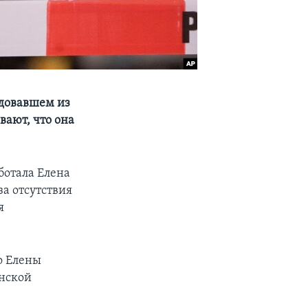
едовавшем из
ают, что она
ботала Елена
за отсутствия
я
о Елены
инской