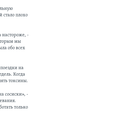
альную
й стало плохо
 настороже, -
которым мы
ыла обо всех
 поездки на
едель. Когда
лять токсины.
а сосиски», -
левания.
ботать только