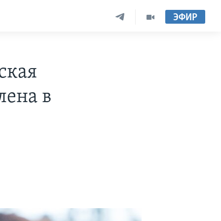
ЭФИР
ская
лена в