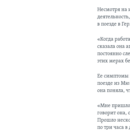
Несмотря на 
деятельность,
в поезде в Ге
«Когда работ
сказала она а
постоянно сле
этих мерах б
Ее симптомы 
поезде из Мю
она поняла, 
«Мне пришлос
говорит она,
Прошло неско
по три часа в 