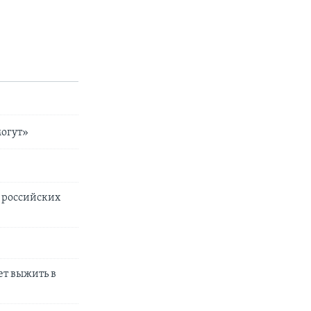
могут»
 российских
ет выжить в