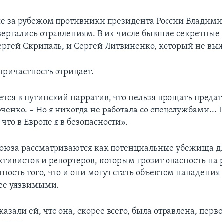
за рубежом противники президента России Владимир
ергались отравлениям. В их числе бывшие секретные 
гей Скрипаль, и Сергей Литвиненко, который не вы
причастность отрицает.
тся в путинский нарратив, что нельзя прощать предат
ченко. – Но я никогда не работала со спецслужбами...
 что в Европе я в безопасности».
оюза рассматриваются как потенциальные убежища д
ктивистов и репортеров, которым грозит опасность на 
ность того, что и они могут стать объектом нападения
лее уязвимыми.
казали ей, что она, скорее всего, была отравлена, перв