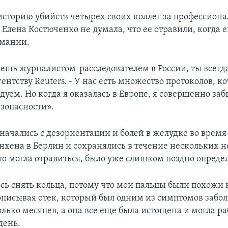
историю убийств четырех своих коллег за профессион
 Елена Костюченко не думала, что ее отравили, когда е
рмании.
аешь журналистом-расследователем в России, ты всегда
гентству Reuters. - У нас есть множество протоколов, 
дуем. Но когда я оказалась в Европе, я совершенно заб
езопасности».
начались с дезориентации и болей в желудке во время
нхена в Берлин и сохранялись в течение нескольких н
что могла отравиться, было уже слишком поздно опреде
ь снять кольца, потому что мои пальцы были похожи н
 описывая отек, который был одним из симптомов забо
лько месяцев, а она все еще была истощена и могла ра
день.