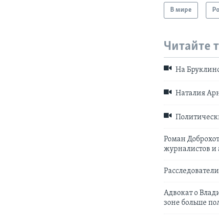
В мире
Р
Читайте 
На Бруклинс
Наталия Арн
Политически
Роман Доброхо
журналистов и
Расследователи
Адвокат о Влад
зоне больше по