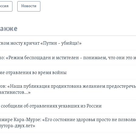
оссия
Новости
также
ком мосту кричат «Путин – убийца!»
о: «Режим беспощаден и мстителен – понимаем, что они это 
е отравления во время войны
тов: «Наша публикация продиктована желанием предостеречь
 активистов…»
 сообщили об отравлениях уехавших из России
имире Кара-Мурзе: «Его состояние здоровья просто не позволя
лутора-двух лет»