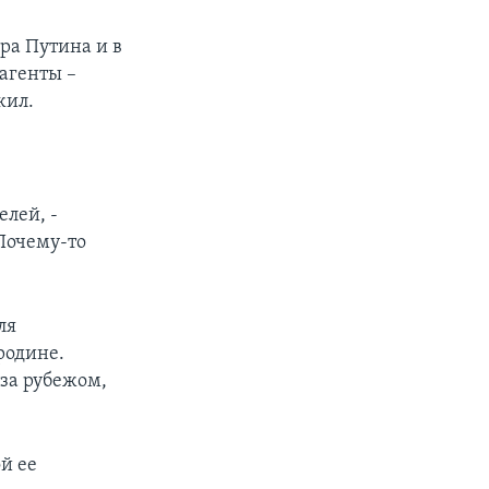
а Путина и в
агенты –
жил.
елей, -
 Почему-то
ля
родине.
 за рубежом,
ой ее