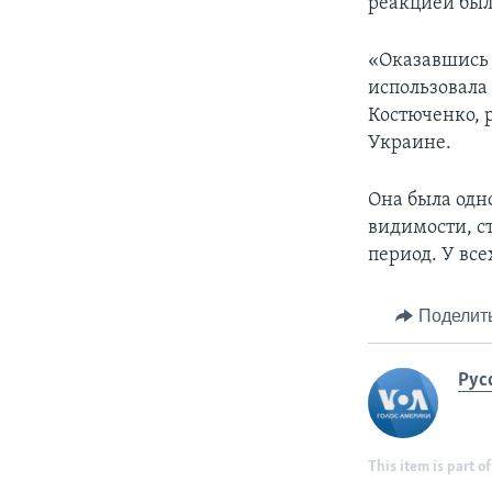
реакцией был
«Оказавшись 
использовала 
Костюченко, 
Украине.
Она была одн
видимости, с
период. У вс
Поделит
Рус
This item is part of