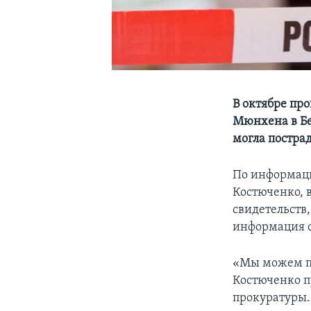
В октябре про
Мюнхена в Бе
могла пострад
По информаци
Костюченко, в
свидетельств,
информация о
«Мы можем по
Костюченко п
прокуратуры.