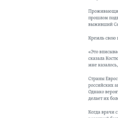
Проживающие 
прошлом подв
выживший Сер
Кремль свою 
«Это вписывае
сказала Костю
мне казалось,
Страны Еврос
российских а
Однако вероят
делает их бо
Когда врачи с