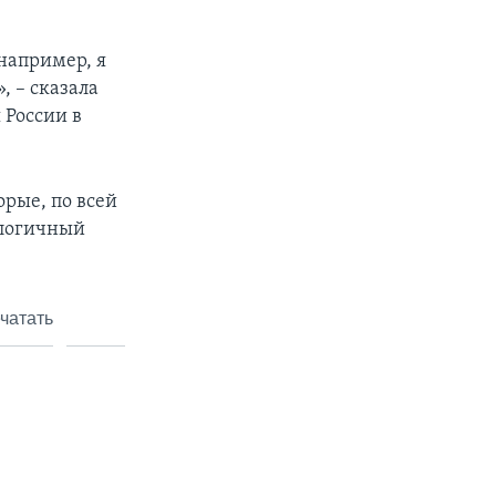
например, я
, – сказала
 России в
рые, по всей
алогичный
чатать