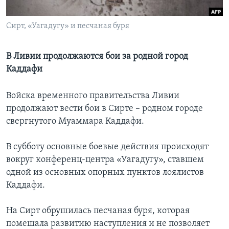
Learning English
Сирт, «Уагадугу» и песчаная буря
СОЦИАЛЬНЫЕ СЕТИ
В Ливии продолжаются бои за родной город
Каддафи
Языки
Войска временного правительства Ливии
продолжают вести бои в Сирте – родном городе
свергнутого Муаммара Каддафи.
В субботу основные боевые действия происходят
вокруг конференц-центра «Уагадугу», ставшем
одной из основных опорных пунктов лоялистов
Каддафи.
На Сирт обрушилась песчаная буря, которая
помешала развитию наступления и не позволяет