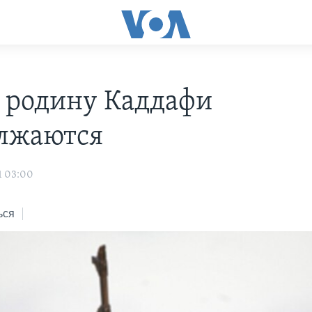
а родину Каддафи
лжаются
1 03:00
ься