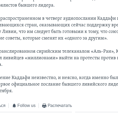
ялистов бывшего лидера.
 распространенном в четверг аудиопослании Каддафи
ивающихся стран, оказывающих сейчас поддержку в
у Ливии, что им следует быть готовыми к тому, что с
ие советы, которые сменят их «одного за другим».
транслированном сирийским телеканалом «Аль-Раи», 
л ливийцев «миллионами» выйти на протесты против
а.
ние Каддафи неизвестно, и неясно, когда именно был
первое официальное послание бывшего ливийского лиде
тября.
ься
Follow us
Распечатать