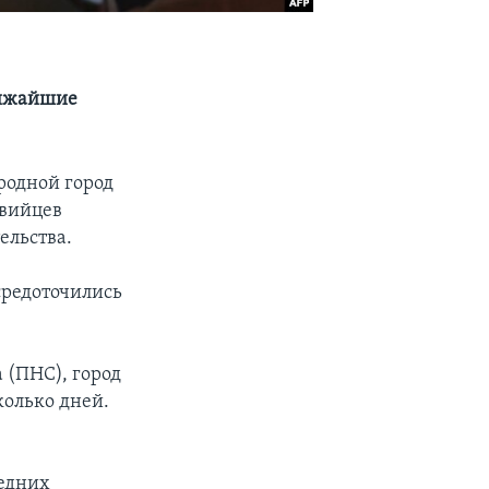
лижайшие
родной город
ивийцев
ельства.
средоточились
 (ПНС), город
колько дней.
ледних