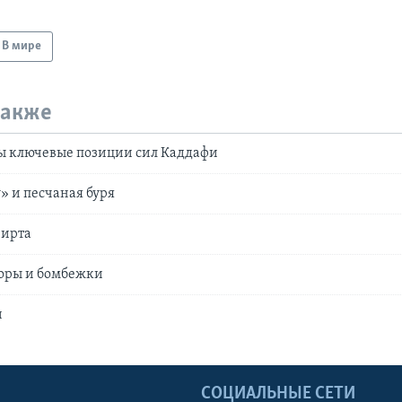
В мире
также
ны ключевые позиции сил Каддафи
у» и песчаная буря
Сирта
воры и бомбежки
и
Ы
СОЦИАЛЬНЫЕ СЕТИ