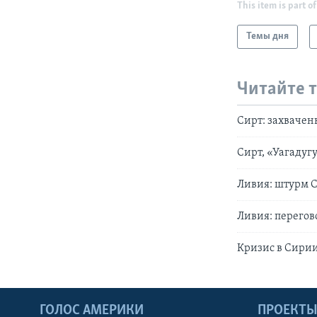
This item is part of
Темы дня
Читайте 
Сирт: захваче
Сирт, «Уагадуг
Ливия: штурм 
Ливия: перего
Кризис в Сири
ГОЛОС АМЕРИКИ
ПРОЕКТ