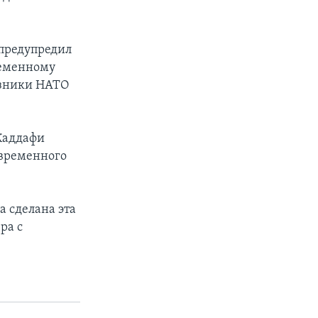
 предупредил
ременному
оюзники НАТО
Каддафи
 временного
а сделана эта
ра с