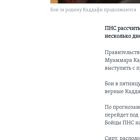
Бои за родину Каддафи продолжаются
ПНС рассчиты
несколько дн
Правительств
Муаммара Кад
выступить с 
Бои в пятниц
верные Кадда
По прогнозам
перейдет под
Бойцы ПНС нас
Сирт, распол