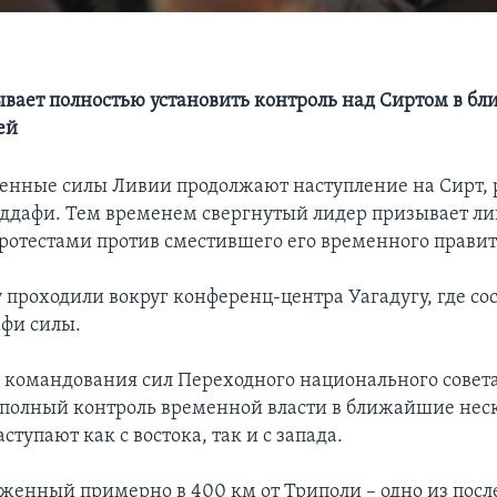
вает полностью установить контроль над Сиртом в б
ей
енные силы Ливии продолжают наступление на Сирт, 
дафи. Тем временем свергнутый лидер призывает л
протестами против сместившего его временного правит
у проходили вокруг конференц-центра Уагадугу, где со
фи силы.
 командования сил Переходного национального совета
 полный контроль временной власти в ближайшие нес
тупают как с востока, так и с запада.
оженный примерно в 400 км от Триполи – одно из пос