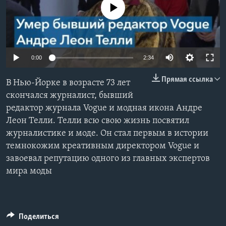
No media source currently available
Learning English
СОЦИАЛЬНЫЕ СЕТИ
0:00
2:34
Прямая ссылка
В Нью-Йорке в возрасте 73 лет
Языки
скончался журналист, бывший
редактор журнала Vogue и модная икона Андре
Леон Телли. Телли всю свою жизнь посвятил
журналистике и моде. Он стал первым в истории
темнокожим креативным директором Vogue и
завоевал репутацию одного из главных экспертов
мира моды
Поделиться