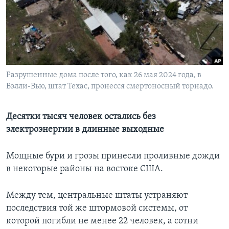
Learning English
СОЦИАЛЬНЫЕ СЕТИ
Разрушенные дома после того, как 26 мая 2024 года, в
Вэлли-Вью, штат Техас, пронесся смертоносный торнадо.
Языки
Десятки тысяч человек остались без
электроэнергии в длинные выходные
Мощные бури и грозы принесли проливные дожди
в некоторые районы на востоке США.
Между тем, центральные штаты устраняют
последствия той же штормовой системы, от
которой погибли не менее 22 человек, а сотни