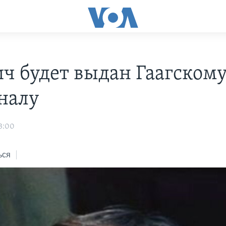
ч будет выдан Гаагском
налу
3:00
ься