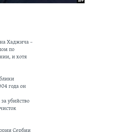
ана Хаджича –
лом по
нии, и хотя
ублики
004 года он
 за убийство
 чисток
тории Сербии