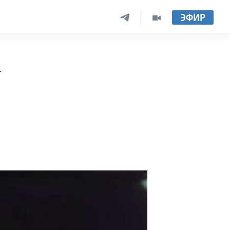
ЭФИР
у