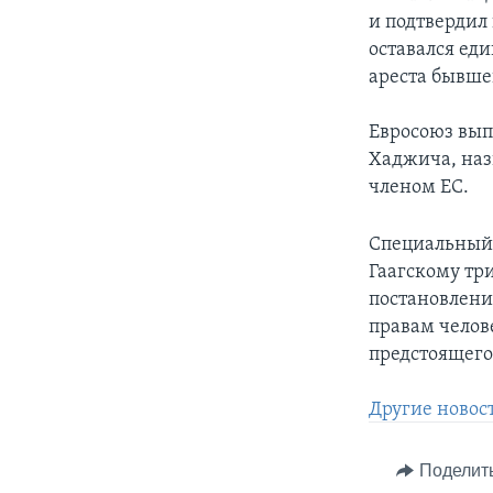
и подтвердил
оставался ед
ареста бывше
Евросоюз выпу
Хаджича, наз
членом ЕС.
Специальный 
Гаагскому три
постановлени
правам челов
предстоящего
Другие новос
Поделит