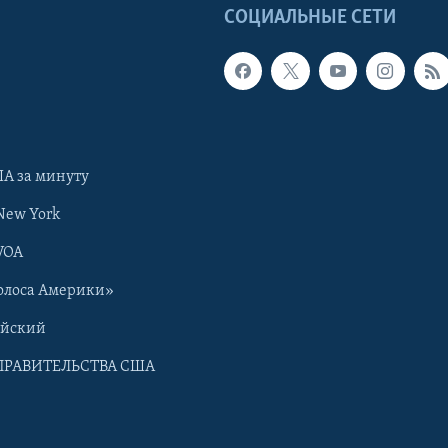
Ы
СОЦИАЛЬНЫЕ СЕТИ
А за минуту
New York
VOA
олоса Америки»
ийский
ПРАВИТЕЛЬСТВА США