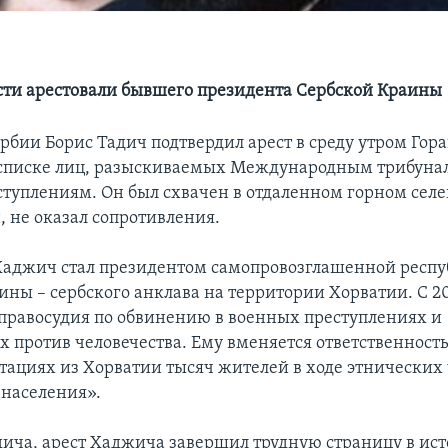
сти арестовали бывшего президента Сербской Краины
рбии Борис Тадич подтвердил арест в среду утром Гор
 списке лиц, разыскиваемых Международным трибуна
туплениям. Он был схвачен в отдаленном горном селе
, не оказал сопротивления.
 Хаджич стал президентом самопровозглашенной респ
ины – сербского анклава на территории Хорватии. С 2
 правосудия по обвинению в военных преступлениях и
х против человечества. Ему вменяется ответственность
ртациях из Хорватии тысяч жителей в ходе этнических
 населения».
дича, арест Хаджича завершил трудную страницу в ис