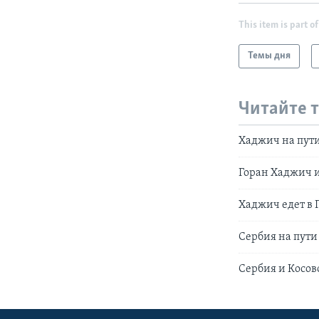
This item is part of
Темы дня
Читайте 
Хаджич на пути
Горан Хаджич 
Хаджич едет в 
Сербия на пути
Сербия и Косов