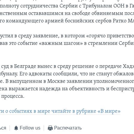
 полноту сотрудничества Сербии с Трибуналом ООН в Г
инственным остававшимся на свободе обвиняемым пос
го командующего армией боснийских сербов Ратко М
стил в среду заявление, в котором «горячо приветство
вав это событие «важным шагом» в стремлении Серби
суд в Белграде вынес в среду решение о передаче Ха
буналу. Его адвокаты сообщили, что не станут обжалов
е. В выпущенном в Москве заявлении уполномоченно
ека выражается надежда на объективность и бесприст
 процесса.
ти о событиях в мире читайте в рубрике «В мире»
ься
Follow us
Распечатать