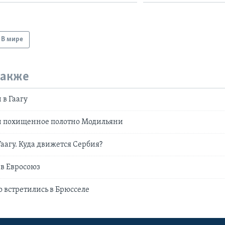
В мире
также
 в Гаагу
и похищенное полотно Модильяни
Гаагу. Куда движется Сербия?
 в Евросоюз
о встретились в Брюсселе