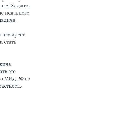
ааге. Хаджич
ле недавнего
ладича.
вал» арест
и стать
джича
ать это
го МИД РФ по
растность