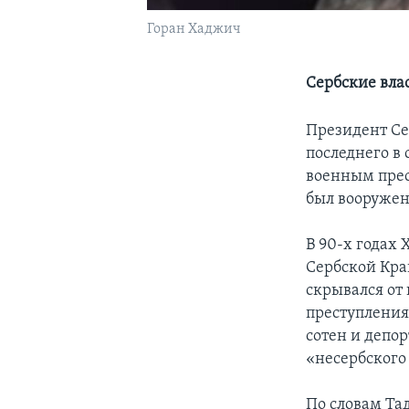
Горан Хаджич
Сербские вла
Президент Се
последнего в
военным прес
был вооружен
В 90-х годах
Сербской Кра
скрывался от
преступления
сотен и депо
«несербского
По словам Та