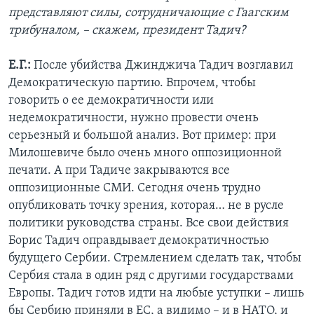
представляют силы, сотрудничающие с Гаагским
трибуналом, – скажем, президент Тадич?
Е.Г.:
После убийства Джинджича Тадич возглавил
Демократическую партию. Впрочем, чтобы
говорить о ее демократичности или
недемократичности, нужно провести очень
серьезный и большой анализ. Вот пример: при
Милошевиче было очень много оппозиционной
печати. А при Тадиче закрываются все
оппозиционные СМИ. Сегодня очень трудно
опубликовать точку зрения, которая… не в русле
политики руководства страны. Все свои действия
Борис Тадич оправдывает демократичностью
будущего Сербии. Стремлением сделать так, чтобы
Сербия стала в один ряд с другими государствами
Европы. Тадич готов идти на любые уступки – лишь
бы Сербию приняли в ЕС, а видимо – и в НАТО, и