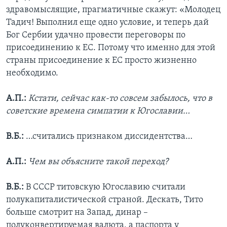
здравомыслящие, прагматичные скажут: «Молодец
Тадич! Выполнил еще одно условие, и теперь дай
Бог Сербии удачно провести переговоры по
присоединению к ЕС. Потому что именно для этой
страны присоединение к ЕС просто жизненно
необходимо.
А.П.:
Кстати, сейчас как-то совсем забылось, что в
советские времена симпатии к Югославии…
В.Б.:
…считались признаком диссидентства…
А.П.:
Чем вы объясните такой переход?
В.Б.:
В СССР титовскую Югославию считали
полукапиталистической страной. Дескать, Тито
больше смотрит на Запад, динар –
полуконвертируемая валюта, а паспорта у