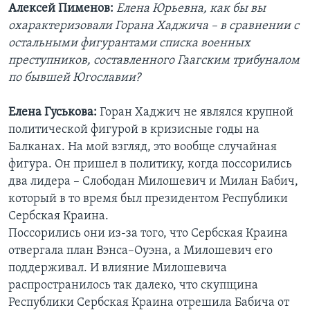
Алексей Пименов:
Елена Юрьевна, как бы вы
охарактеризовали Горана Хаджича – в сравнении с
остальными фигурантами списка военных
преступников, составленного Гаагским трибуналом
по бывшей Югославии?
Елена Гуськова:
Горан Хаджич не являлся крупной
политической фигурой в кризисные годы на
Балканах. На мой взгляд, это вообще случайная
фигура. Он пришел в политику, когда поссорились
два лидера – Слободан Милошевич и Милан Бабич,
который в то время был президентом Республики
Сербская Краина.
Поссорились они из-за того, что Сербская Краина
отвергала план Вэнса–Оуэна, а Милошевич его
поддерживал. И влияние Милошевича
распространилось так далеко, что скупщина
Республики Сербская Краина отрешила Бабича от