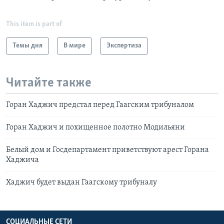
This item is part of
Темы дня
В мире
Экспертиза
Читайте также
Горан Хаджич предстал перед Гаагским трибуналом
Горан Хаджич и похищенное полотно Модильяни
Белый дом и Госдепартамент приветствуют арест Горана
Хаджича
Хаджич будет выдан Гаагскому трибуналу
СОЦИАЛЬНЫЕ СЕТИ