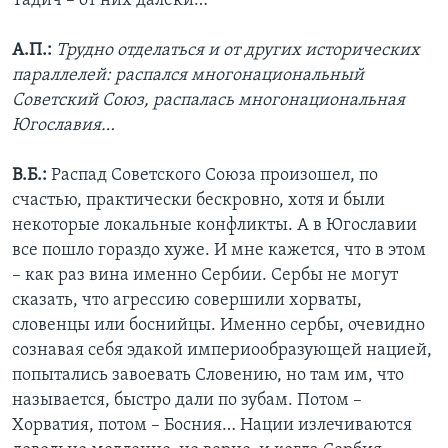
Тадич – от них далеки…
А.П.:
Трудно отделаться и от других исторических
параллелей: распался многонациональный
Советский Союз, распалась многонациональная
Югославия…
В.Б.:
Распад Советского Союза произошел, по
счастью, практически бескровно, хотя и были
некоторые локальные конфликты. А в Югославии
все пошло гораздо хуже. И мне кажется, что в этом
– как раз вина именно Сербии. Сербы не могут
сказать, что агрессию совершили хорваты,
словенцы или боснийцы. Именно сербы, очевидно
сознавая себя эдакой империообразующей нацией,
попытались завоевать Словению, но там им, что
называется, быстро дали по зубам. Потом –
Хорватия, потом – Босния… Нации излечиваются