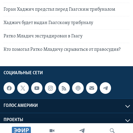
Горан Хаджич предстал перед Гаагским трибуналом
Хаджич будет выдан Гаагскому трибуналу
Ратко Младич экстрадирован в Гаагу
Кто помогал Ратко Младичу скрываться от правосудия?
СОЦИАЛЬНЫЕ СЕТИ
ГОЛОС АМЕРИКИ
ПРОЕКТЫ
ЭФИР