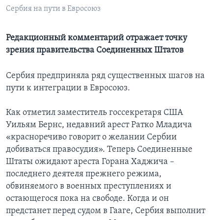
Сербия на пути в Евросоюз
Learning English
Редакционный комментарий отражает точку
СОЦИАЛЬНЫЕ СЕТИ
зрения правительства Соединенных Штатов
Сербия предприняла ряд существенных шагов на
пути к интеграции в Евросоюз.
Языки
Как отметил заместитель госсекретаря США
Уильям Бернс, недавний арест Ратко Младича
«красноречиво говорит о желании Сербии
добиваться правосудия». Теперь Соединенные
Штаты ожидают ареста Горана Хаджича –
последнего деятеля прежнего режима,
обвиняемого в военных преступлениях и
остающегося пока на свободе. Когда и он
предстанет перед судом в Гааге, Сербия выполнит