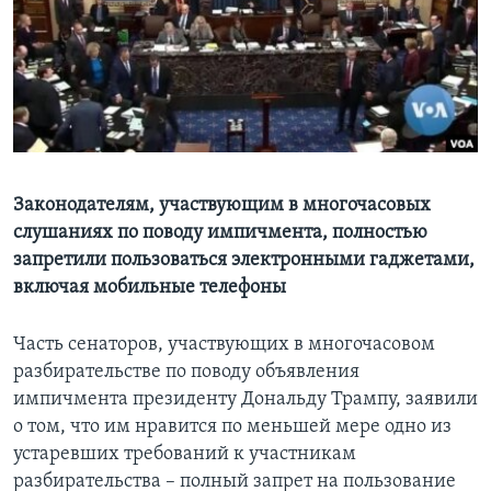
Learning English
СОЦИАЛЬНЫЕ СЕТИ
Языки
Законодателям, участвующим в многочасовых
слушаниях по поводу импичмента, полностью
запретили пользоваться электронными гаджетами,
включая мобильные телефоны
Часть сенаторов, участвующих в многочасовом
разбирательстве по поводу объявления
импичмента президенту Дональду Трампу, заявили
о том, что им нравится по меньшей мере одно из
устаревших требований к участникам
разбирательства – полный запрет на пользование