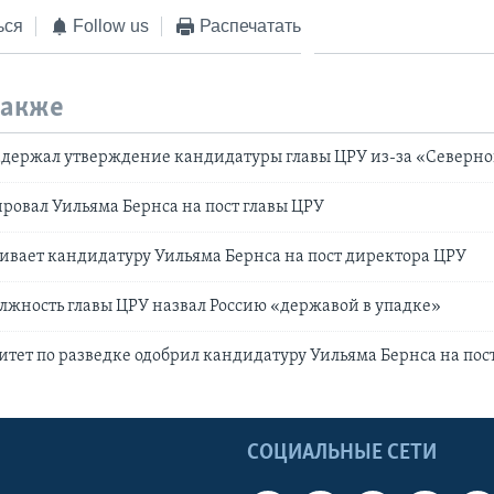
ься
Follow us
Распечатать
также
адержал утверждение кандидатуры главы ЦРУ из-за «Северно
овал Уильяма Бернса на пост главы ЦРУ
ивает кандидатуру Уильяма Бернса на пост директора ЦРУ
лжность главы ЦРУ назвал Россию «державой в упадке»
тет по разведке одобрил кандидатуру Уильяма Бернса на пос
Ы
СОЦИАЛЬНЫЕ СЕТИ