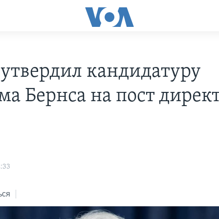
 утвердил кандидатуру
ма Бернса на пост дирек
:33
ься