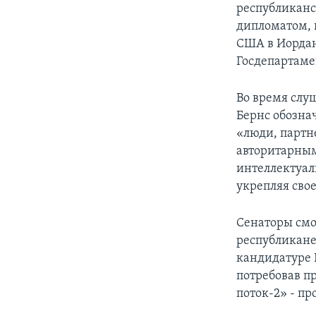
республикан
дипломатом, 
США в Иордан
Госдепартаме
Во время слу
Бернс обозна
«люди, партн
авторитарным
интеллектуал
укрепляя сво
Сенаторы смо
республикане
кандидатуре 
потребовав п
поток-2» - пр