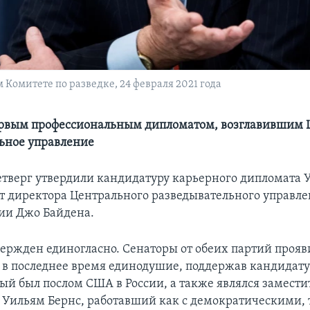
 Комитете по разведке, 24 февраля 2021 года
ервым профессиональным дипломатом, возглавившим 
ьное управление
етверг утвердили кандидатуру карьерного дипломата 
ст директора Центрального разведывательного управле
ии Джо Байдена.
вержден единогласно. Сенаторы от обеих партий проя
в последнее время единодушие, поддержав кандидату
рый был послом США в России, а также являлся замест
. Уильям Бернс, работавший как с демократическими, т