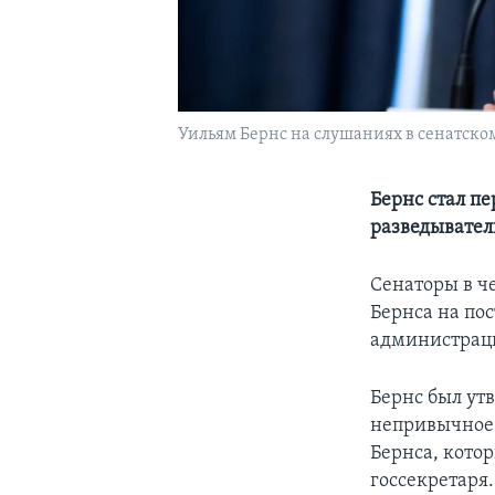
Уильям Бернс на слушаниях в сенатском
Бернс стал п
разведывател
Сенаторы в ч
Бернса на по
администрац
Бернс был ут
непривычное 
Бернса, кото
госсекретаря