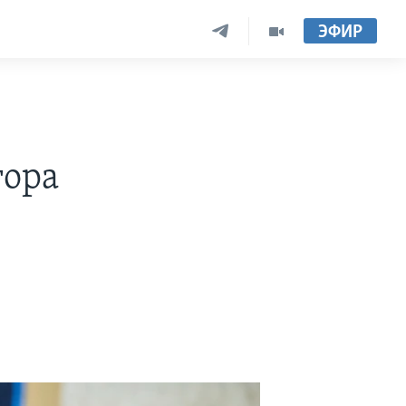
ЭФИР
тора