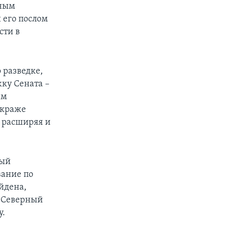
ьным
 его послом
сти в
 разведке,
жку Сената –
ым
 краже
, расширяя и
ный
вание по
йдена,
 «Северный
у.