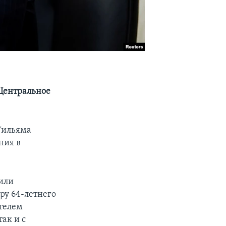
Центральное
Уильяма
ния в
вили
ру 64-летнего
ителем
ак и с