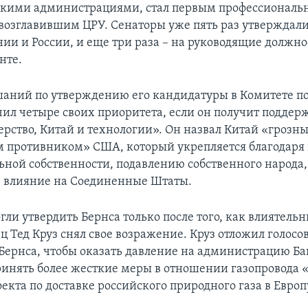
скими администрациями, стал первым профессионал
возглавившим ЦРУ. Сенаторы уже пять раз утверждали
ии и России, и еще три раза – на руководящие должно
нте.
шаний по утверждению его кандидатуры в Комитете по
чил четыре своих приоритета, если он получит поддер
ерство, Китай и технологии». Он назвал Китай «грозн
 противником» США, который укрепляется благодаря
ьной собственности, подавлению собственного народа
е влияние на Соединенные Штаты.
гли утвердить Бернса только после того, как влиятель
ц Тед Круз снял свое возражение. Круз отложил голосо
Бернса, чтобы оказать давление на администрацию Ба
ринять более жесткие меры в отношении газопровода
оекта по доставке российского природного газа в Европ