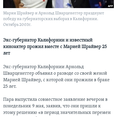
Learning English
Мария Шрайвер и Арнольд Шварценеггер празднуют
победу на губернаторских выборах в Калифорнии.
СОЦИАЛЬНЫЕ СЕТИ
Октябрь 2003г.
Экс-губернатор Калифорнии и известный
киноактер прожил вместе с Марией Шрайвер 25
Языки
лет
Экс-губернатор Калифорнии Арнольд
Шварценеггер объявил о разводе со своей женой
Марией Шрайвер, с которой они прожили в браке
25 лет.
Пара выпустила совместное заявление вечером в
понедельник 9 мая, заявив, что они пришли к
этому решению «в период значительных перемен