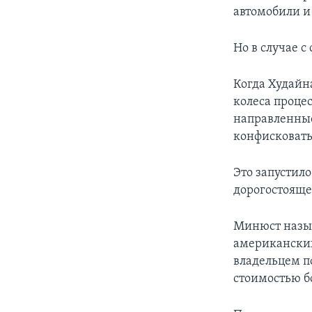
автомобили и
Но в случае с
Когда Худайна
колеса проце
направленные
конфисковать
Это запустило
дорогостояще
Минюст назыв
американских
владельцем п
стоимостью б