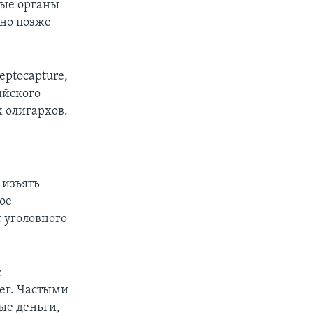
ные органы
Оно позже
eptocapture,
ийского
 олигархов.
 изъять
ое
т уголовного
с
ег. Частыми
ые деньги,