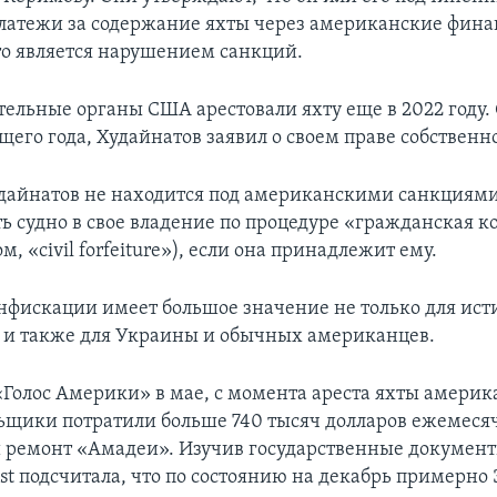
латежи за содержание яхты через американские фин
то является нарушением санкций.
ельные органы США арестовали яхту еще в 2022 году. 
его года, Худайнатов заявил о своем праве собственно
дайнатов не находится под американскими санкциям
ть судно в свое владение по процедуре «гражданская 
м, «civil forfeiture»), если она принадлежит ему.
нфискации имеет большое значение не только для ист
о и также для Украины и обычных американцев.
«Голос Америки» в мае, с момента ареста яхты амери
ьщики потратили больше 740 тысяч долларов ежемеся
 ремонт «Амадеи». Изучив государственные документы
ost подсчитала, что по состоянию на декабрь примерно