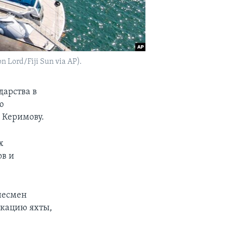
Lord/Fiji Sun via AP).
дарства в
ю
 Керимову.
х
ов и
несмен
скацию яхты,