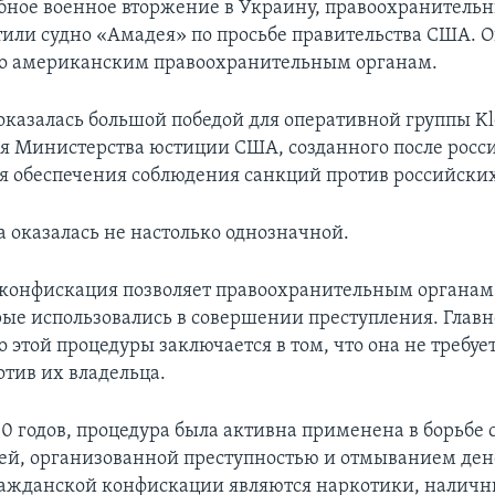
ное военное вторжение в Украину, правоохранитель
или судно «Амадея» по просьбе правительства США. 
но американским правоохранительным органам.
оказалась большой победой для оперативной группы Kl
я Министерства юстиции США, созданного после росс
я обеспечения соблюдения санкций против российских
а оказалась не настолько однозначной.
конфискация позволяет правоохранительным органам
рые использовались в совершении преступления. Главн
этой процедуры заключается в том, что она не требуе
отив их владельца.
0 годов, процедура была активна применена в борьбе 
ей, организованной преступностью и отмыванием ден
ажданской конфискации являются наркотики, наличн