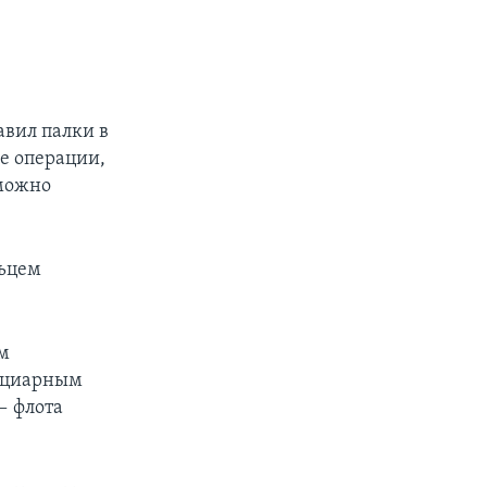
авил палки в
ые операции,
зможно
льцем
м
фициарным
— флота