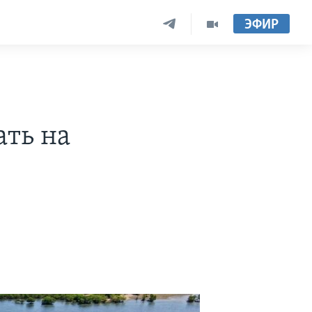
ЭФИР
ать на