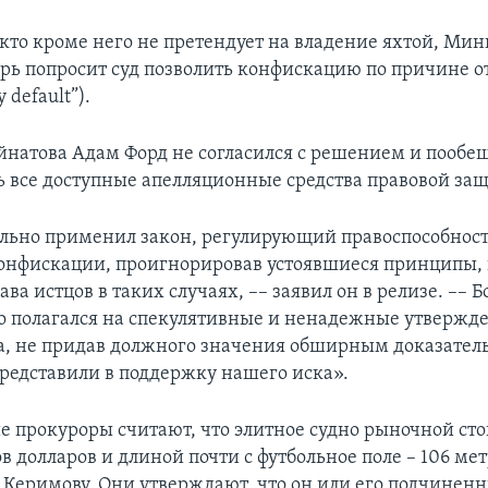
кто кроме него не претендует на владение яхтой, Мин
рь попросит суд позволить конфискацию по причине о
 default”).
йнатова Адам Форд не согласился с решением и пообе
ь все доступные апелляционные средства правовой за
льно применил закон, регулирующий правоспособност
онфискации, проигнорировав устоявшиеся принципы,
а истцов в таких случаях, –– заявил он в релизе. –– Бо
 полагался на спекулятивные и ненадежные утвержд
а, не придав должного значения обширным доказател
редставили в поддержку нашего иска».
 прокуроры считают, что элитное судно рыночной ст
 долларов и длиной почти с футбольное поле – 106 мет
Керимову. Они утверждают, что он или его подчинен