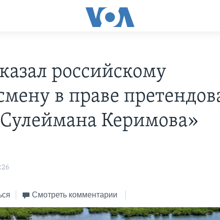
тказал российскому
смену в праве претендов
 Сулеймана Керимова»
:26
ься
Смотреть комментарии