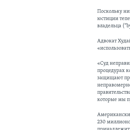
Поскольку ни
юстиции тепе
владельца (“by
Адвокат Худа
«использоват
«Суд неправи
процедурах к
защищают прав
неправомерно
правительств
которые мы п
Американские
230 миллионов
принадлежит 