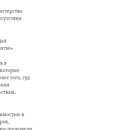
истерство
тсутствия
щал
щиты».
ь в
 которые
лее того, суд
ения
ьствам,
оимостью в
ров,
ные произвели