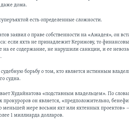
 даже дома.
 суперъяхтой есть определенные сложности.
тов заявил о праве собственности на «Амадея», он вст
сса: если яхта не принадлежит Керимову, то финансов
 на ее содержание, не нарушили санкции, и ее нево
.
 судебную борьбу о том, кто является истинным владе
го судна.
ает Худайнатова «подставным владельцем». По слова
 прокуроров он является, «предположительно, бене
о меньшей мере восьми яхт или яхтенных проектов» 
олее 1 миллиарда долларов.