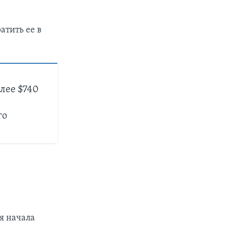
атить ее в
лее $740
го
ия начала