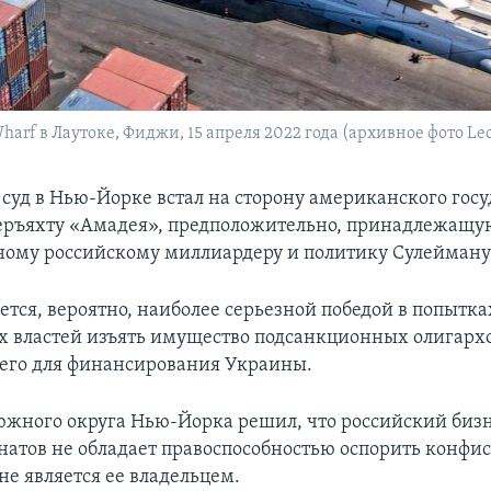
rf в Лаутоке, Фиджи, 15 апреля 2022 года (архивное фото Leon 
суд в Нью-Йорке встал на сторону американского госу
перъяхту «Амадея», предположительно, принадлежащу
ому российскому миллиардеру и политику Сулейману
ется, вероятно, наиболее серьезной победой в попытка
 властей изъять имущество подсанкционных олигарх
 его для финансирования Украины.
 южного округа Нью-Йорка решил, что российский биз
натов не обладает правоспособностью оспорить конфи
не является ее владельцем.