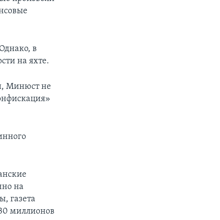
ансовые
Однако, в
сти на яхте.
и, Минюст не
конфискация»
инного
канские
чно на
, газета
 30 миллионов