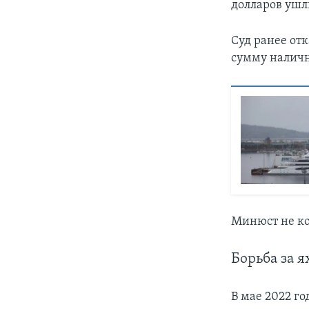
долларов ушли
Суд ранее отк
сумму наличн
Минюст не ко
Борьба за я
В мае 2022 го