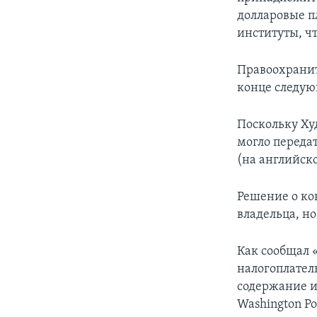
долларовые п
институты, ч
Правоохранит
конце следующ
Поскольку Ху
могло переда
(на английско
Решение о ко
владельца, н
Как сообщал 
налогоплател
содержание и
Washington P