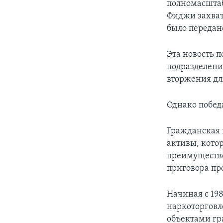
полномасштаб
Фиджи захват
было переда
Эта новость п
подразделени
вторжения дл
Однако побед
Гражданская 
активы, кото
преимущество 
приговора пр
Начиная с 198
наркоторговл
объектами гр