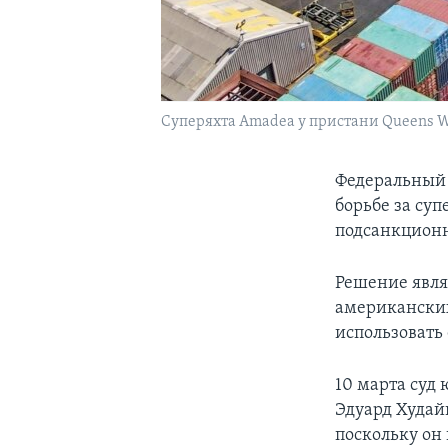
Суперяхта Amadea у пристани Queens Wha
Федеральный 
борьбе за су
подсанкционн
Решение явля
американских
использовать
10 марта суд
Эдуард Худай
поскольку он 