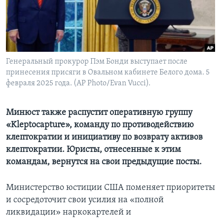
Learning English
СОЦИАЛЬНЫЕ СЕТИ
Генеральный прокурор Пэм Бонди выступает после
принесения присяги в Овальном кабинете Белого дома. 5
февраля 2025 года. (AP Photo/Evan Vucci).
Языки
Минюст также распустит оперативную группу
«Kleptocapture», команду по противодействию
клептократии и инициативу по возврату активов
клептократии. Юристы, отнесенные к этим
командам, вернутся на свои предыдущие посты.
Министерство юстиции США поменяет приоритеты
и сосредоточит свои усилия на «полной
ликвидации» наркокартелей и