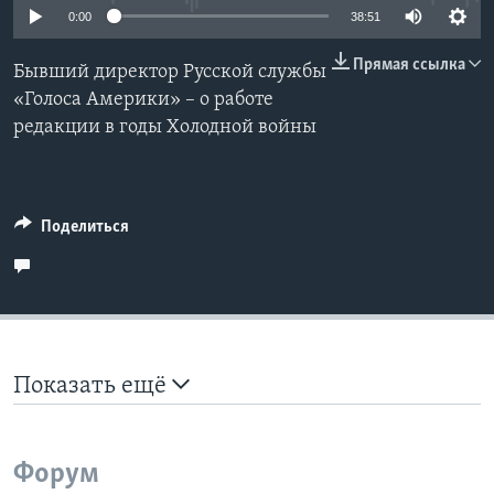
0:00
38:51
Learning English
Прямая ссылка
Бывший директор Русской службы
«Голоса Америки» – о работе
СОЦИАЛЬНЫЕ СЕТИ
редакции в годы Холодной войны
Языки
Поделиться
Показать ещё
Форум