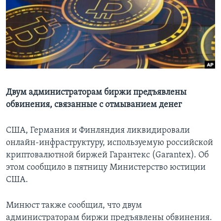
Learning English
СОЦИАЛЬНЫЕ СЕТИ
Языки
Двум администраторам биржи предъявлены
обвинения, связанные с отмыванием денег
США, Германия и Финляндия ликвидировали
онлайн-инфраструктуру, используемую российской
криптовалютной биржей Гарантекс (Garantex). Об
этом сообщило в пятницу Министерство юстиции
США.
Минюст также сообщил, что двум
администраторам биржи предъявлены обвинения.