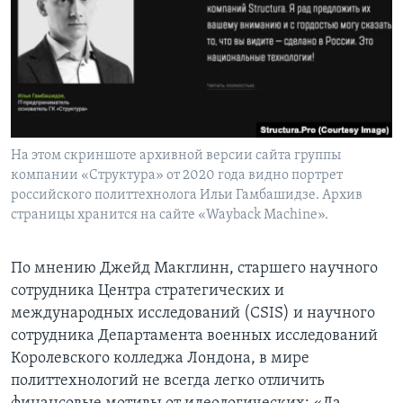
На этом скриншоте архивной версии сайта группы
компании «Структура» от 2020 года видно портрет
российского политтехнолога Ильи Гамбашидзе. Архив
страницы хранится на сайте «Wayback Machine».
По мнению Джейд Макглинн, старшего научного
сотрудника Центра стратегических и
международных исследований (CSIS) и научного
сотрудника Департамента военных исследований
Королевского колледжа Лондона, в мире
политтехнологий не всегда легко отличить