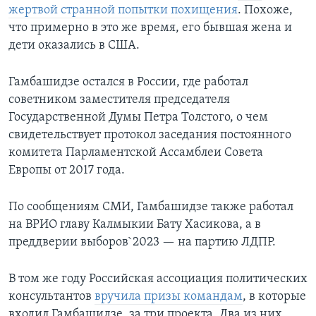
жертвой странной попытки похищения
. Похоже,
что примерно в это же время, его бывшая жена и
дети оказались в США.
Гамбашидзе остался в России, где работал
советником заместителя председателя
Государственной Думы Петра Толстого, о чем
свидетельствует протокол заседания постоянного
комитета Парламентской Ассамблеи Совета
Европы от 2017 года.
По сообщениям СМИ, Гамбашидзе также работал
на ВРИО главу Калмыкии Бату Хасикова, а в
преддверии выборов`2023 — на партию ЛДПР.
В том же году Российская ассоциация политических
консультантов
вручила призы командам
, в которые
входил Гамбашидзе, за три проекта. Два из них