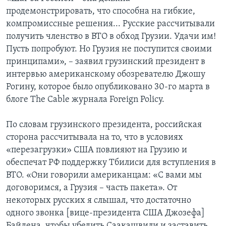
продемонстрировать, что способна на гибкие,
компромиссные решения... Русские рассчитывали
получить членство в ВТО в обход Грузии. Удачи им!
Пусть попробуют. Но Грузия не поступится своими
принципами», – заявил грузинский президент в
интервью американскому обозревателю Джошу
Рогину, которое было опубликовано 30-го марта в
блоге The Cable журнала Foreign Policy.
По словам грузинского президента, российская
сторона рассчитывала на то, что в условиях
«перезагрузки» США повлияют на Грузию и
обеспечат РФ поддержку Тбилиси для вступления в
ВТО. «Они говорили американцам: «С вами мы
договоримся, а Грузия – часть пакета». От
некоторых русских я слышал, что достаточно
одного звонка [вице-президента США Джозефа]
Байдена, чтобы убедить Саакашвили и заставить