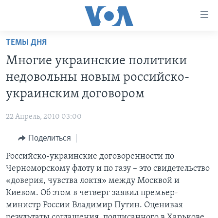
Линки
доступности
Перейти
ТЕМЫ ДНЯ
на
ГЛАВНОЕ
Многие украинские политики
основной
ПРОГРАММЫ
контент
недовольны новым российско-
ПРОЕКТЫ
Перейти
АМЕРИКА
украинским договором
к
ЭКСПЕРТИЗА
НОВОСТИ ЗА МИНУТУ
УЧИМ АНГЛИЙСКИЙ
основной
22 Апрель, 2010 03:00
ИНТЕРВЬЮ
ИТОГИ
НАША АМЕРИКАНСКАЯ ИСТОРИЯ
навигации
Перейти
Поделиться
ФАКТЫ ПРОТИВ ФЕЙКОВ
ПОЧЕМУ ЭТО ВАЖНО?
А КАК В АМЕРИКЕ?
в
Российско-украинские договоренности по
ЗА СВОБОДУ ПРЕССЫ
ДИСКУССИЯ VOA
АРТЕФАКТЫ
поиск
Черноморскому флоту и по газу – это свидетельство
УЧИМ АНГЛИЙСКИЙ
ДЕТАЛИ
АМЕРИКАНСКИЕ ГОРОДКИ
«доверия, чувства локтя» между Москвой и
ВИДЕО
Киевом. Об этом в четверг заявил премьер-
НЬЮ-ЙОРК NEW YORK
ТЕСТЫ
министр России Владимир Путин. Оценивая
ПОДПИСКА НА НОВОСТИ
АМЕРИКА. БОЛЬШОЕ ПУТЕШЕСТВИЕ
результаты соглашения, подписанного в Харькове