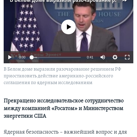
В Белом доме выразили разочарование решением РФ приостановить действие американо-российского соглашения по ядерным исследованиям
Learning English
No media source currently available
СОЦИАЛЬНЫЕ СЕТИ
Языки
0:00
0:41
В Белом доме выразили разочарование решением РФ
приостановить действие американо-российского
соглашения по ядерным исследованиям
Прекращено исследовательское сотрудничество
между компанией «Росатом» и Министерством
энергетики США
Ядерная безопасность – важнейший вопрос и для