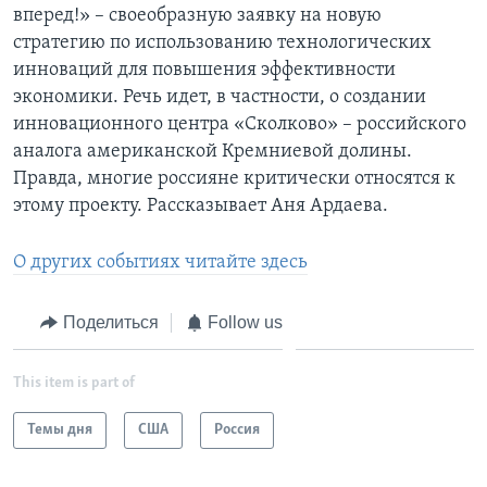
вперед!» – своеобразную заявку на новую
Learning English
стратегию по использованию технологических
инноваций для повышения эффективности
экономики. Речь идет, в частности, о создании
СОЦИАЛЬНЫЕ СЕТИ
инновационного центра «Сколково» – российского
аналога американской Кремниевой долины.
Правда, многие россияне критически относятся к
Языки
этому проекту. Рассказывает Аня Ардаева.
О других событиях читайте здесь
Поделиться
Follow us
This item is part of
Темы дня
США
Россия