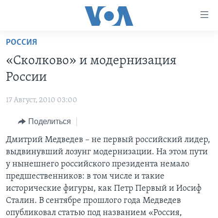
Линки
доступности
Перейти
РОССИЯ
на
ГЛАВНОЕ
«Сколково» и модернизация
основной
ПРОГРАММЫ
контент
России
ПРОЕКТЫ
Перейти
АМЕРИКА
к
17 Август, 2010 03:00
ЭКСПЕРТИЗА
НОВОСТИ ЗА МИНУТУ
УЧИМ АНГЛИЙСКИЙ
основной
Поделиться
ИНТЕРВЬЮ
ИТОГИ
НАША АМЕРИКАНСКАЯ ИСТОРИЯ
навигации
Перейти
ФАКТЫ ПРОТИВ ФЕЙКОВ
Дмитрий Медведев – не первый российский лидер,
ПОЧЕМУ ЭТО ВАЖНО?
А КАК В АМЕРИКЕ?
в
выдвинувший лозунг модернизации. На этом пути
ЗА СВОБОДУ ПРЕССЫ
ДИСКУССИЯ VOA
АРТЕФАКТЫ
поиск
у нынешнего российского президента немало
УЧИМ АНГЛИЙСКИЙ
ДЕТАЛИ
АМЕРИКАНСКИЕ ГОРОДКИ
предшественников: в том числе и такие
исторические фигуры, как Петр Первый и Иосиф
ВИДЕО
НЬЮ-ЙОРК NEW YORK
ТЕСТЫ
Сталин. В сентябре прошлого года Медведев
ПОДПИСКА НА НОВОСТИ
АМЕРИКА. БОЛЬШОЕ ПУТЕШЕСТВИЕ
опубликовал статью под названием «Россия,