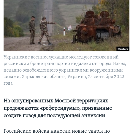
Learning English
СОЦИАЛЬНЫЕ СЕТИ
Языки
Украинские военнослужащие исследуют сожженный
российский бронетранспортер недалеко от города Изюм,
недавно освобожденного украинскими вооруженными
силами, Харьковская область, Украина, 24 сентября 2022
года
На оккупированных Москвой территориях
продолжаются «референдумы», призванные
создать повод для последующей аннексии
Российские войска нанесли новые удары по