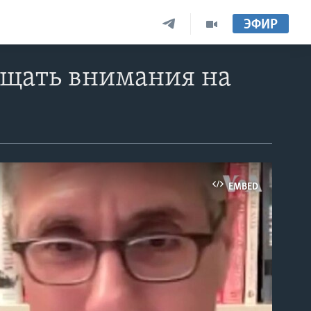
ЭФИР
ащать внимания на
EMBED