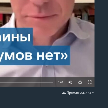
able
0:48
Прямая ссылка
EMBED