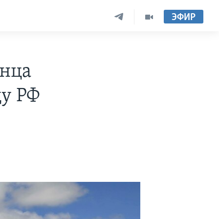
ЭФИР
инца
у РФ