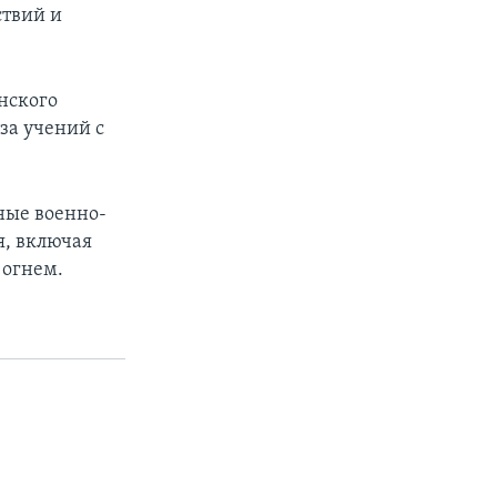
ствий и
нского
-за учений с
ные военно-
я, включая
 огнем.