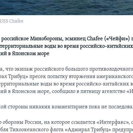
 USS Chafee
 российское Минобороны, эсминец Chafee («Чейфи») 
 территориальные воды во время российско-китайских
ий в Японском море
ла, что экипаж российского большого противолодочного
ал Трибуц» пресек попытку вторжения американского
ерриториальные воды во время российско-китайских 
ий в Японском море, сообщило в пятницу агентство «
ой стороны никаких комментариев пока не последова
 обороны России, на которое ссылается «Интерфакс», 
бля Тихоокеанского флота «Адмирал Трибуц» предуп