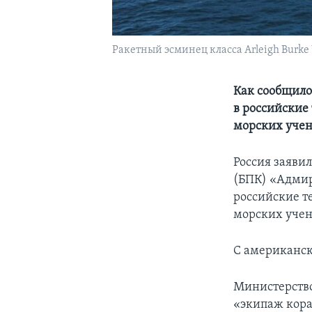
Ракетный эсминец класса Arleigh Burke
Как сообщило
в российские
морских учен
Россия заяви
(БПК) «Адмир
российские т
морских учен
С американск
Министерство
«экипаж кора