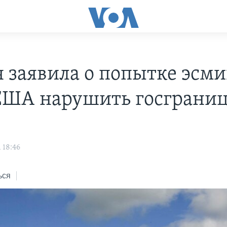
я заявила о попытке эсм
ША нарушить госграниц
 18:46
ься