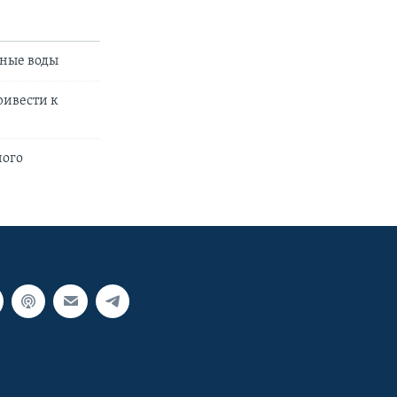
ьные воды
ривести к
ного