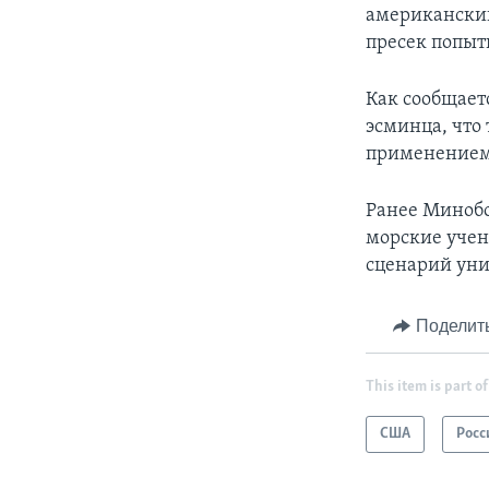
американский
пресeк попыт
Как сообщает
эсминца, что 
применением
Ранее Минобо
морские учен
сценарий уни
Поделит
This item is part of
США
Росс