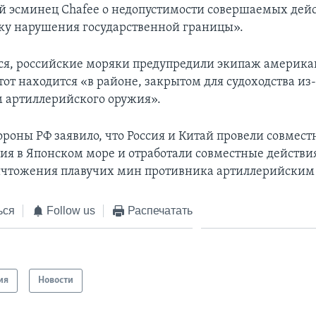
 эсминец Chafee о недопустимости совершаемых дей
ку нарушения государственной границы».
ся, российские моряки предупредили экипаж америка
тот находится «в районе, закрытом для судоходства из
 артиллерийского оружия».
роны РФ заявило, что Россия и Китай провели совмест
ия в Японском море и отработали совместные действи
чтожения плавучих мин противника артиллерийским
ься
Follow us
Распечатать
ия
Новости