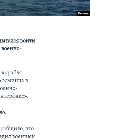
пытался войти
 военно-
 корабля
 эсминца в
военно-
Интерфакс».
ло.
сообщило, что
редил военный