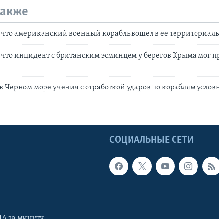
также
, что американский военный корабль вошел в ее территориал
 что инцидент с британским эсминцем у берегов Крыма мог п
 в Черном море учения с отработкой ударов по кораблям услов
Ы
СОЦИАЛЬНЫЕ СЕТИ
А за минуту