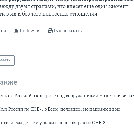
ежду двумя странами, что внесет еще один элемент
и в их и без того непростые отношения.
ься
Follow us
Распечатать
овости
также
ение с Россией о контроле над вооружениями может появиться
 и России по СНВ-3 в Вене: полезные, но напряженные
гсли: мы делаем успехи в переговорах по СНВ-3