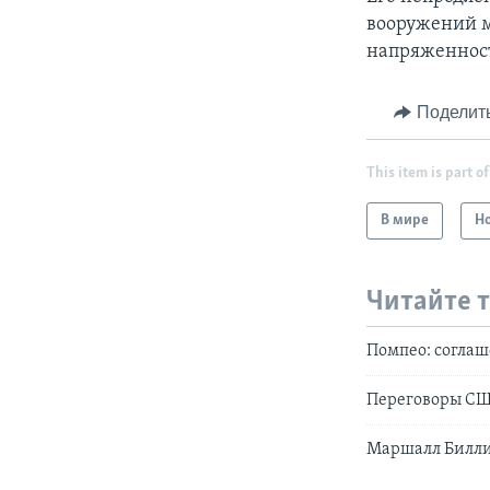
вооружений м
напряженност
Поделит
This item is part of
В мире
Н
Читайте 
Помпео: соглаш
Переговоры США
Маршалл Биллин