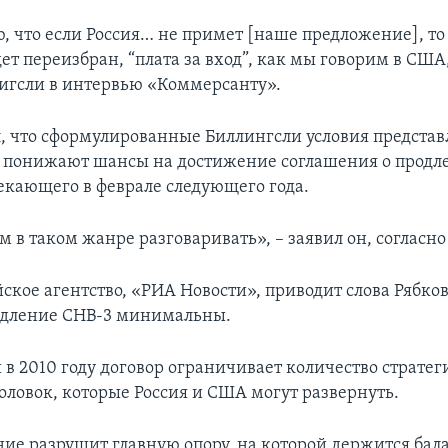
 что если Россия… не примет [наше предложение], то 
ет переизбран, “плата за вход”, как мы говорим в США
лигсли в интервью «Коммерсанту».
л, что сформулированные Биллингсли условия представ
 понижают шансы на достижение соглашения о продл
текающего в феврале следующего года.
 в таком жанре разговаривать», – заявил он, согласно
ское агентство, «РИА Новости», приводит слова Рябкова
одление СНВ-3 минимальны.
в 2010 году договор ограничивает количество страте
оловок, которые Россия и США могут развернуть.
ние разрушит главную опору, на которой держится бал