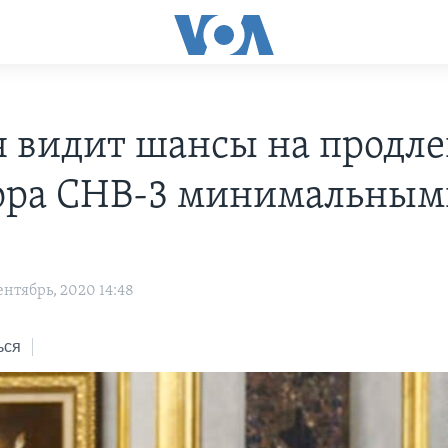
я видит шансы на продл
ора СНВ-3 минимальным
нтябрь, 2020 14:48
ься