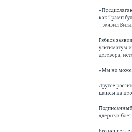
«Предполагаю,
как Трамп буд
– заявил Бил
Рябков заяви
ультиматум и
договора, ис
«Мы не можем
Другое россий
шансы на пр
Подписанный 
ядерных боег
Его непродле