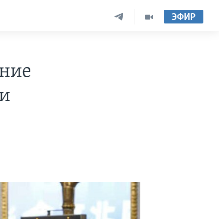
ЭФИР
ение
и