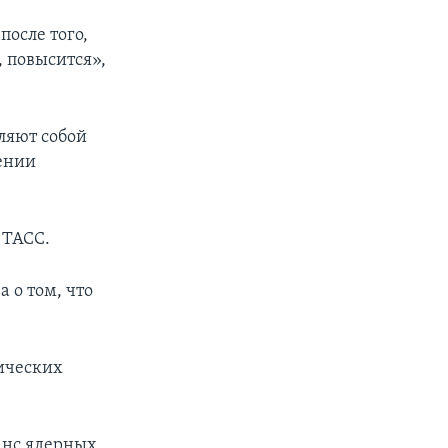
после того,
, повысится»,
ляют собой
ении
 ТАСС.
 о том, что
гических
анс ядерных