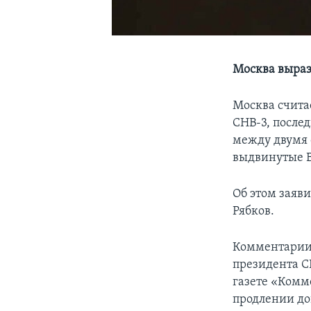
Москва выраз
Москва счита
СНВ-3, после
между двумя 
выдвинутые 
Об этом заяв
Рябков.
Комментарии 
президента С
газете «Комм
продлении до