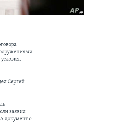
оговора
 вооружениями
условия,
дел Сергей
ель
сли заявил
А документ о