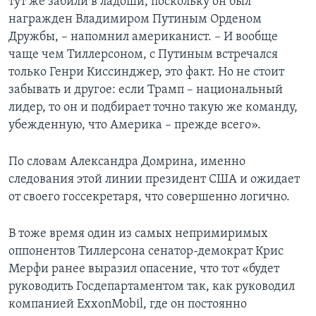
тут же забили в ладоши, поскольку он был
награжден Владимиром Путиным Орденом
Дружбы, – напомнил американист. – И вообще
чаще чем Тиллерсоном, с Путиным встречался
только Генри Киссинджер, это факт. Но не стоит
забывать и другое: если Трамп – национальный
лидер, то он и подбирает точно такую же команду,
убежденную, что Америка – прежде всего».
По словам Александра Домрина, именно
следования этой линии президент США и ожидает
от своего госсекретаря, что совершенно логично.
В тоже время один из самых непримиримых
оппонентов Тиллерсона сенатор-демократ Крис
Мерфи ранее выразил опасение, что тот «будет
руководить Госдепартаментом так, как руководил
компанией ExxonMobil, где он постоянно