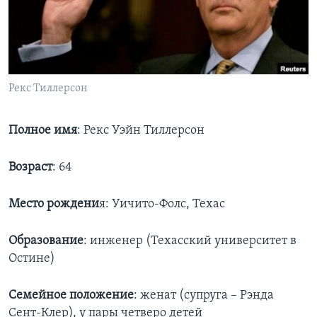
Learning English
СОЦИАЛЬНЫЕ СЕТИ
Рекс Тиллерсон
Языки
Полное имя
: Рекс Уэйн Тиллерсон
Возраст
: 64
Место рождени
я: Уичито-Фолс, Техас
Образование
: инженер (Техасский университет в
Остине)
Семейное положение
: женат (супруга – Рэнда
Сент-Клер), у пары четверо детей