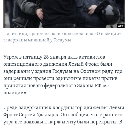
Learning English
СОЦИАЛЬНЫЕ СЕТИ
Пикетчики, протестовавшие против закона «О полиции»,
задержаны милицией у Госдумы
Языки
Утром в пятницу 28 января пять активистов
оппозиционного движения Левый Фронт были
задержаны у здания Госдумы на Охотном ряду, где
они решили провести одиночные пикеты против
принятия нового федерального Закона РФ «О
полиции».
Среди задержанных координатор движения Левый
Фронт Сергей Удальцов. Он сообщил, что с раннего
утра все подходы к парламенту были перекрыты. В