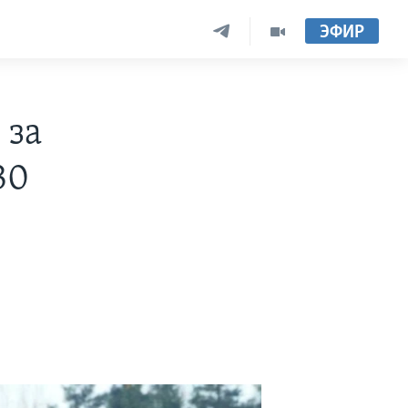
ЭФИР
 за
30