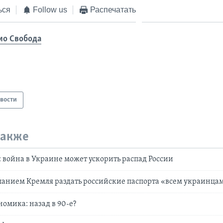
ься
Follow us
Распечатать
ио Свобода
вости
также
 война в Украине может ускорить распад России
еланием Кремля раздать российские паспорта «всем украинца
номика: назад в 90-е?