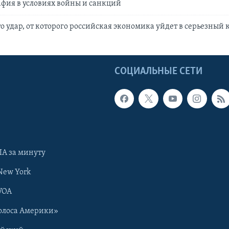
афия в условиях войны и санкций
о удар, от которого российская экономика уйдет в серьезный
Ы
СОЦИАЛЬНЫЕ СЕТИ
А за минуту
New York
VOA
олоса Америки»