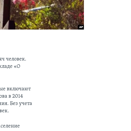
яч человек.
кладе «О
ные включают
ва в 2014
ия. Без учета
век.
аселение