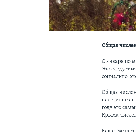
Общая числен
С января по м
Это следует 
социально-э
Общая числен
население ан
году это сам
Крыма числен
Как отмечает