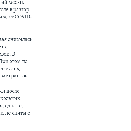
дый месяц,
сле в разгар
м, от COVID-
-мая снизилась
хся.
овек. В
При этом по
изилась,
к мигрантов.
ии после
скольких
, однако,
и не сняты с