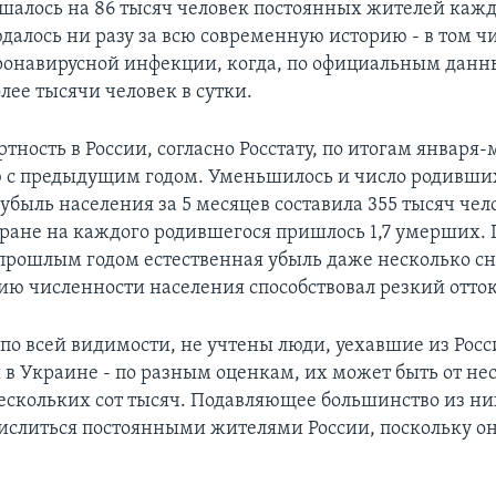
шалось на 86 тысяч человек постоянных жителей каж
далось ни разу за всю современную историю - в том чи
онавирусной инфекции, когда, по официальным данны
лее тысячи человек в сутки.
тность в России, согласно Росстату, по итогам января
 с предыдущим годом. Уменьшилось и число родивши
убыль населения за 5 месяцев составила 355 тысяч чел
тране на каждого родившегося пришлось 1,7 умерших. 
прошлым годом естественная убыль даже несколько сн
ию численности населения способствовал резкий отто
 по всей видимости, не учтены люди, уехавшие из Росс
 в Украине - по разным оценкам, их может быть от не
нескольких сот тысяч. Подавляющее большинство из них
ислиться постоянными жителями России, поскольку он