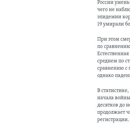
России умень
чего не наблю
эпидемии кор
19 умирали бо
При этом смер
по сравнению
Естественная 
среднем по с
сравнению с 
однако паден
В статистике,
начала войны
десятков до 
продолжает ч
регистрации.