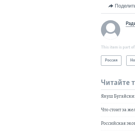
Поделит
Рад
This item is part of
Россия
Но
Читайте 
Януш Бугайски:
Что стоит за ж
Российская эко