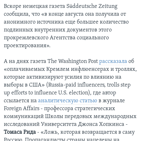
Вскоре немецкая газета Süddeutsche Zeitung
сообщила, что «в конце августа она получила от
анонимного источника еще большее количество
подлинных внутренних документов этого
прокремлевского Агентства социального
проектирования».
А на днях газета The Washington Post
рассказала
об
«оплачиваемых Кремлем инфлюенсерах и троллях,
которые активизируют усилия по влиянию на
выборы в США» (Russia-paid influencers, trolls step
up efforts to influence U.S. election), где автор
ссылается на
аналитическую статью
в журнале
Foreign Affairs - профессора стратегических
коммуникаций Школы передовых международных
исследований Университета Джонса Хопкинса -
Томаса Рида
- «Ложь, которая возвращается в саму
Россию. Пропагандисты страны нацелены на