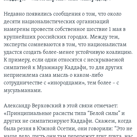
Недавно появились сообщения о том, что около
десяти националистических организаций
намерены провести собственное шествие 1 мая в
крупнейших российских городах. Между тем,
эксперты сомневаются в том, что националистам
удастся создать более-менее устойчивую коалицию.
К примеру, если одни относятся с нескрываемой
симпатией к Муаммару Каддафи, то для других
неприемлема сама мысль о каком-либо
сотрудничестве с «инородцами», тем более – с
мусульманами.
Александр Верховский в этой связи отмечает:
«Принципиальные расисты типа “Белой силы” и
других не симпатизируют Каддафи. Скажем, когда
была резня в Южной Осетии, они говорили: “Это не
наше дело, пусть они там перережут друг друга, нас