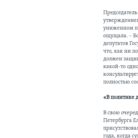
Председатель
утверждением
униженном по
ощущала. – Бо
депутатов Го
что, как ни п
должен защища
какой-то одн
консультирует
полностью со
«В политике 
В свою очере
Петербурга Ел
присутствова
года, когда 