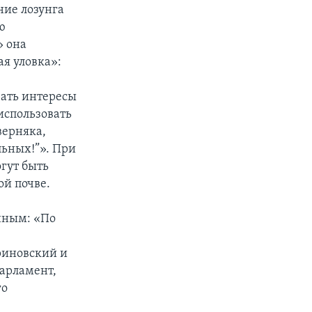
ние лозунга
ю
» она
ая уловка»:
вать интересы
 использовать
верняка,
альных!”». При
гут быть
й почве.
нным: «По
риновский и
парламент,
го