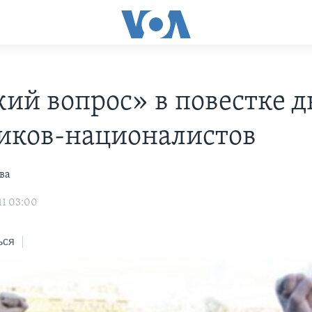
кий вопрос» в повестке д
иков-националистов
ва
11 03:00
ься