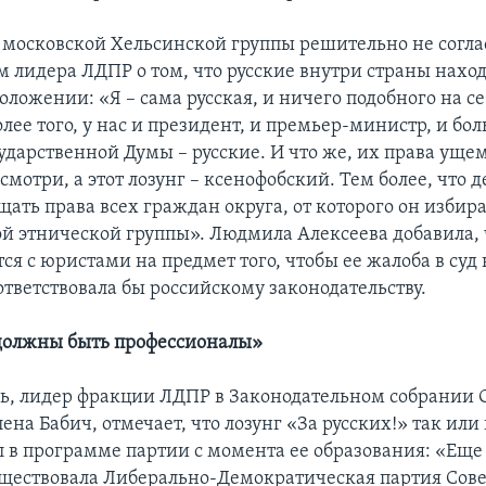
 московской Хельсинской группы решительно не согла
 лидера ЛДПР о том, что русские внутри страны наход
ложении: «Я – сама русская, и ничего подобного на се
лее того, у нас и президент, и премьер-министр, и бо
сударственной Думы – русские. И что же, их права уще
осмотри, а этот лозунг – ксенофобский. Тем более, что д
ть права всех граждан округа, от которого он избира
ой этнической группы». Людмила Алексеева добавила, 
ся с юристами на предмет того, чтобы ее жалоба в суд
ответствовала бы российскому законодательству.
должны быть профессионалы»
дь, лидер фракции ЛДПР в Законодательном собрании 
ена Бабич, отмечает, что лозунг «За русских!» так или
л в программе партии с момента ее образования: «Еще 
существовала Либерально-Демократическая партия Сове