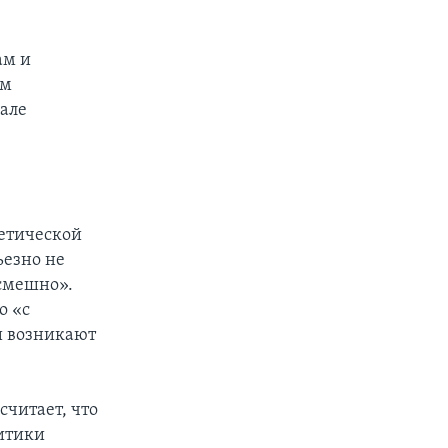
ам и
ем
але
етической
ьезно не
 смешно».
о «с
и возникают
считает, что
литики