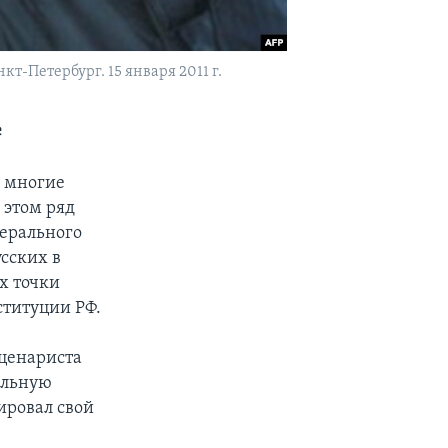
-Петербург. 15 января 2011 г.
е
и многие
 этом ряд
берального
сских в
х точки
ституции РФ.
сценариста
ельную
ировал свой