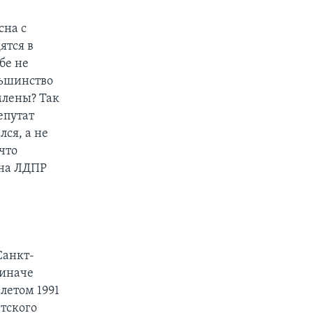
сна с
ятся в
бе не
льшинство
млены? Так
епутат
лся, а не
что
 на ЛДПР
Санкт-
 иначе
летом 1991
тского