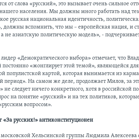
ся от слова «русский», это вызывает очень сильное от
нашего населения. Мы должны много работать над те
такое русская национальная идентичность, политическа
, должны вспомнить, что мы – европейская нация, и ст
 а не азиатскую политическую модель», - подчеркива
я лидер «Демократического выбора» отмечает, что Вл
постоянно «жонглирует этой темой», являющейся дл
й популистской картой, которая вынимается из карма
 период». На самом же деле, продолжает Милов, за эт
 не следует ничего конкретного, хотя в российской п
рос на понятие «русский» и на тех политиков, которые
 «русским вопросом».
г «За русских!» антиконституционен
 московской Хельсинской группы Людмила Алексеева 