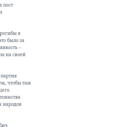
а пост
и
ерегибы в
то было за
ливость –
ны на своей
 партия
ем, чтобы там
щего.
стоинства
х народов
бич