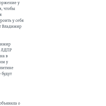
торжение у
м, чтобы
я
роить у себя
ет Владимир
адимир
я ЛДПР
на в
им у
олитике
 будут
объявила о