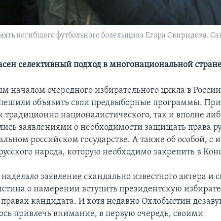
ять погибшего футбольного болельщика Егора Свиридова. Санкт
асен селективный подход в многонациональной стран
м началом очередного избирательного цикла в Росси
пешили объявить свои предвыборные программы. При
к традиционно националистического, так и вполне ли
лись заявлениями о необходимости защищать права ру
льном российском государстве. А также об особой, с и
 русского народа, которую необходимо закрепить в Кон
наделало заявление скандально известного актера и 
стина о намерении вступить президентскую избират
правах кандидата. И хотя недавно Охлобыстин дезаву
лось привлечь внимание, в первую очередь, своими