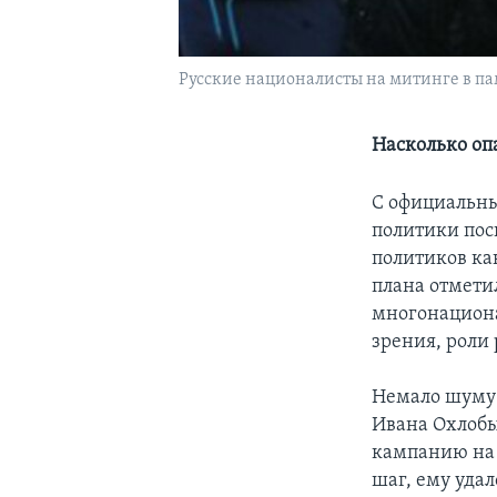
Русские националисты на митинге в пам
Насколько оп
С официальны
политики пос
политиков ка
плана отмети
многонациона
зрения, роли
Немало шуму 
Ивана Охлобы
кампанию на 
шаг, ему уда