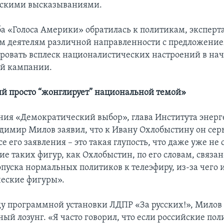
скими высказываниями.
ба «Голоса Америки» обратилась к политикам, эксперт
 деятелям различной направленности с предложени
овать всплеск националистических настроений в нач
ой кампании.
 просто “жонглирует” национальной темой»
ия «Демократический выбор», глава Института энерг
димир Милов заявил, что к Ивану Охлобыстину он сер
се его заявления – это такая глупость, что даже уже не
е таких фигур, как Охлобыстин, по его словам, связан
пуска нормальных политиков к телеэфиру, из-за чего 
ческие фигуры».
ду программной установки ЛДПР «За русских!», Милов 
ный лозунг. «Я часто говорил, что если российские по