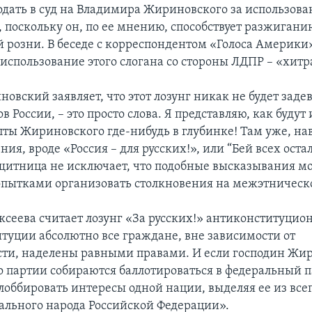
дать в суд на Владимира Жириновского за использова
, поскольку он, по ее мнению, способствует разжигани
 розни. В беседе с корреспондентом «Голоса Америки
 использование этого слогана со стороны ЛДПР – «хитр
новский заявляет, что этот лозунг никак не будет заде
в России, – это просто слова. Я представляю, как будут
епты Жириновского где-нибудь в глубинке! Там уже, на
ния, вроде «Россия – для русских!», или “Бей всех ост
щитница не исключает, что подобные высказывания мо
пытками организовать столкновения на межэтническо
сеева считает лозунг «За русских!» антиконституцио
туции абсолютно все граждане, вне зависимости от
ти, наделены равными правами. И если господин Жи
по партии собираются баллотироваться в федеральный 
лоббировать интересы одной нации, выделяя ее из все
льного народа Российской Федерации».