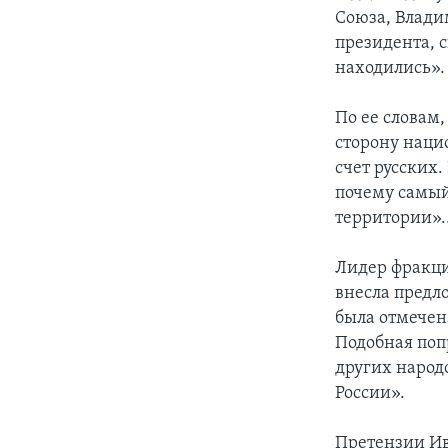
Союза, Влади
президента, с
находились».
По ее словам
сторону наци
счет русских
почему самый
территории».
Лидер фракци
внесла предл
была отмечена
Подобная поп
других народо
России».
Претензии Ив