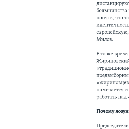
дистанцируют
большинства 
понять, что 
идентичность
европейскую,
Милов.
В то же врем
Жириновский 
«традиционно
предвыборный
«жириновцев»
намечается сп
работать над
Почему лозун
Председатель