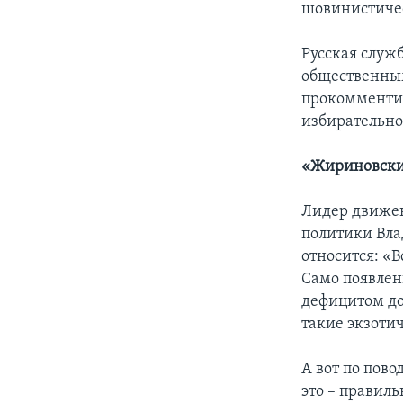
шовинистиче
Русская служ
общественным
прокомментир
избирательн
«Жириновский
Лидер движен
политики Вла
относится: «В
Само появлени
дефицитом до
такие экзоти
А вот по пово
это – правиль