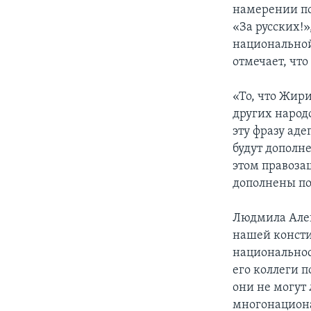
намерении по
«За русских!»
национальной
отмечает, что
«То, что Жири
других народо
эту фразу ад
будут дополне
этом правоза
дополнены по
Людмила Алек
нашей консти
национальнос
его коллеги 
они не могут 
многонациона