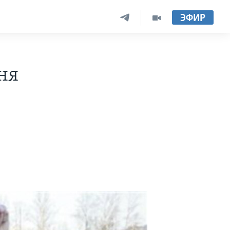
ЭФИР
ня