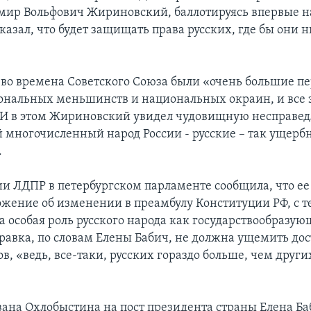
мир Вольфович Жириновский, баллотируясь впервые н
казал, что будет защищать права русских, где бы они н
, во времена Советского Союза были «очень большие п
ональных меньшинств и национальных окраин, и все э
. И в этом Жириновский увидел чудовищную несправед
 многочисленный народ России - русские – так ущерб
.
и ЛДПР в петербургском парламенте сообщила, что ее
ожение об изменении в преамбулу Конституции РФ, с т
 особая роль русского народа как государствообразую
равка, по словам Елены Бабич, не должна ущемить до
в, «ведь, все-таки, русских гораздо больше, чем други
ана Охлобыстина на пост президента страны Елена Ба