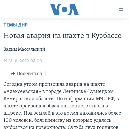
Линки
доступности
Перейти
ТЕМЫ ДНЯ
на
ГЛАВНОЕ
Новая авария на шахте в Кузбассе
основной
ПРОГРАММЫ
контент
Вадим Массальский
ПРОЕКТЫ
Перейти
АМЕРИКА
к
19 Май, 2010 03:00
ЭКСПЕРТИЗА
НОВОСТИ ЗА МИНУТУ
УЧИМ АНГЛИЙСКИЙ
основной
ИНТЕРВЬЮ
ИТОГИ
НАША АМЕРИКАНСКАЯ ИСТОРИЯ
навигации
Поделиться
Перейти
ФАКТЫ ПРОТИВ ФЕЙКОВ
ПОЧЕМУ ЭТО ВАЖНО?
А КАК В АМЕРИКЕ?
Сегодня утром произошла авария на шахте
в
«Алексеевская» в городе Ленинске-Кузнецком
ЗА СВОБОДУ ПРЕССЫ
ДИСКУССИЯ VOA
АРТЕФАКТЫ
поиск
Кемеровской области. По информации МЧС РФ, в
УЧИМ АНГЛИЙСКИЙ
ДЕТАЛИ
АМЕРИКАНСКИЕ ГОРОДКИ
шахте произошел обвал наклонного ствола в
штреке. Под землей в это время находились более
ВИДЕО
НЬЮ-ЙОРК NEW YORK
ТЕСТЫ
100 человек, большинству из которых удалось
ПОДПИСКА НА НОВОСТИ
АМЕРИКА. БОЛЬШОЕ ПУТЕШЕСТВИЕ
выбраться на поверхность. Судьба двух горняков