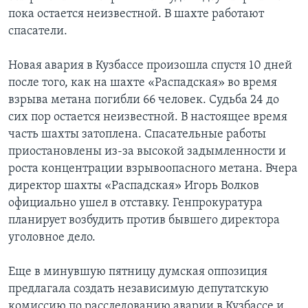
пока остается неизвестной. В шахте работают
Learning English
спасатели.
СОЦИАЛЬНЫЕ СЕТИ
Новая авария в Кузбассе произошла спустя 10 дней
после того, как на шахте «Распадская» во время
взрыва метана погибли 66 человек. Судьба 24 до
сих пор остается неизвестной. В настоящее время
Языки
часть шахты затоплена. Спасательные работы
приостановлены из-за высокой задымленности и
роста концентрации взрывоопасного метана. Вчера
директор шахты «Распадская» Игорь Волков
официально ушел в отставку. Генпрокуратура
планирует возбудить против бывшего директора
уголовное дело.
Еще в минувшую пятницу думская оппозиция
предлагала создать независимую депутатскую
комиссию по расследованию аварии в Кузбассе и