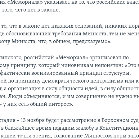
ия «Мемориала» указывает на то, что российские влас
ого, чего нет в законе:
то, что в законе нет никаких оснований, никаких нор
дь обосновывающих требования Минюста, тем не мене
рону Минюста, что, в общем, предсказуемо».
чинского, российский «Мемориал» организован по
ому принципу, который чиновникам непонятен: «Это 
фактически военизированный принцип структуры,
ой по принципу демократического централизма или к
, а организация в силу общности идей, в силу общност
ач. Люди объединяются, и им совершенно не нужно н
– у них есть общий интерес».
тадия – 13 ноября будет рассмотрение в Верховном суд
 в ближайшее время подадим жалобу в Конституционн
с нашей точки зрения, толкование Минюстом норм зак