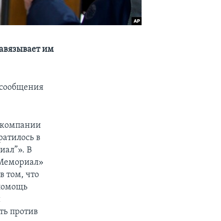
навязывает им
 сообщения
екомпании
ратилось в
иал”». В
«Мемориал»
в том, что
 помощь
ы
ть против