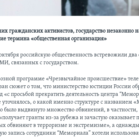
мих гражданских активистов, государство незаконно 
ие термина «общественная организация»
октября российскую общественность встревожили два
МИ, связанных с государством.
иозной программе «Чрезвычайное происшествие» тел
зан сюжет о том, что министерство юстиции России об
д «с просьбой прекратить деятельность центра “Мемор
 уточнялось, о какой именно структуре с названием 
то было выдвинуто множество обвинений, в частности, 
получает гранты из-за рубежа и зачастую оказывает
ых обвиняют в терроризме и экстремизме», а однажд
ую запись сотрудники “Мемориала” хотели использова