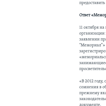
предоставить
Ответ «Мемо
11 октября н
организации 
заявлении пр
“Мемориал”» 
зарегистриро
«мемориальск
занимающиеся
просветитель
«В 2012 году,
сомнения в о
прежнему вхо
законодательс
документе.