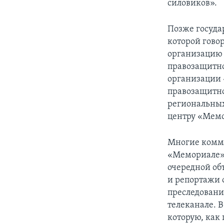
силовиков».
Позже государ
которой гово
организацию “
правозащитно
организации 
правозащитно
региональных
центру «Мемо
Многие комме
«Мемориале» 
очередной об
и репортажи 
преследовани
телеканале. 
которую, как