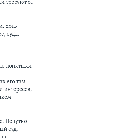
ти требуют от
м, хоть
е, суды
не понятный
ак его там
и интересов,
икем
е. Попутно
ый суд,
она