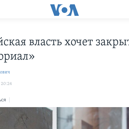
йская власть хочет закры
ориал»
рович
 20:24
ься