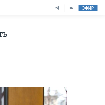
ЭФИР
ть