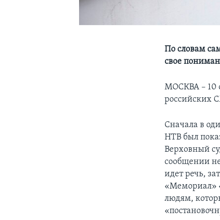
По словам са
свое пониман
МОСКВА – 10 
российских С
Сначала в од
НТВ был пока
Верховный су
сообщении не
идет речь, за
«Мемориал» «
людям, котор
«постановочн