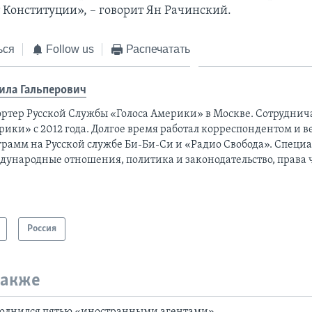
 Конституции», – говорит Ян Рачинский.
ься
Follow us
Распечатать
ила Гальперович
ортер Русской Службы «Голоса Америки» в Москве. Сотруднича
рики» с 2012 года. Долгое время работал корреспондентом и 
грамм на Русской службе Би-Би-Си и «Радио Свобода». Специа
дународные отношения, политика и законодательство, права 
Россия
также
полнился пятью «иностранными агентами»