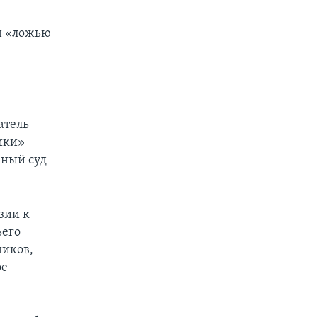
н «ложью
атель
ики»
вный суд
зии к
ьего
ников,
ое