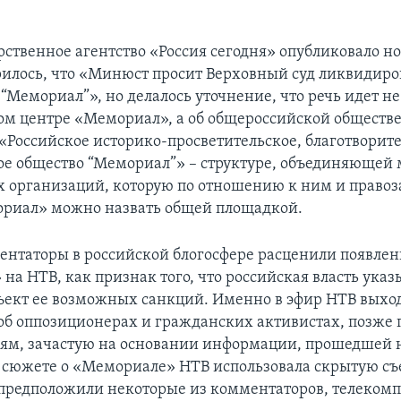
ственное агентство «Россия сегодня» опубликовало но
рилось, что «Минюст просит Верховный суд ликвидиро
Мемориал”», но делалось уточнение, что речь идет не
м центре «Мемориал», а об общероссийской обществ
«Российское историко-просветительское, благотворит
е общество “Мемориал”» – структуре, объединяющей
 организаций, которую по отношению к ним и право
риал» можно назвать общей площадкой.
нтаторы в российской блогосфере расценили появлен
на НТВ, как признак того, что российская власть указ
ъект ее возможных санкций. Именно в эфир НТВ вых
об оппозиционерах и гражданских активистах, позже
ям, зачастую на основании информации, прошедшей 
В сюжете о «Мемориале» НТВ использовала скрытую съ
 предположили некоторые из комментаторов, телеком