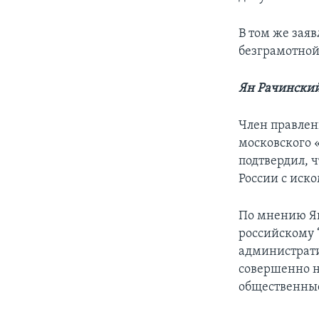
В том же зая
безграмотной
Ян Рачински
Член правлен
московского 
подтвердил, 
России с иск
По мнению Ян
российскому “
администрати
совершенно н
общественны