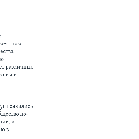
е
вместном
ества
ло
яет различные
ссии и
руг появились
бщество по-
ции, а
но в