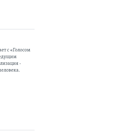
ет с «Голосом
ведущим
лизация -
человека.