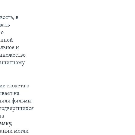
вость, в
вать
 о
енной
ельное и
 множество
защитному
ие сюжета о
ывает на
одили фильмы
 подвергшихся
на
емку,
пании могли