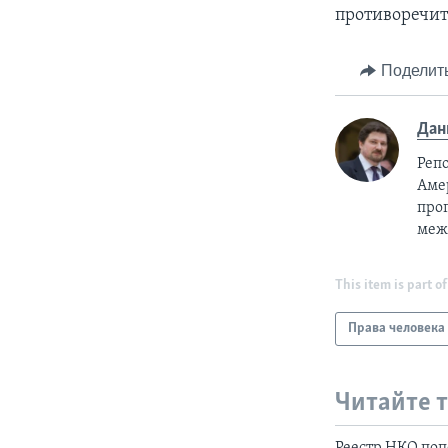
противоречит
Поделит
Дан
Реп
Аме
про
меж
This item is part of
Права человека
Читайте 
Реестр НКО по