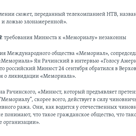
влении сюжет, переданный телекомпанией НТВ, назва
 и ложью злонамеренной».
й
: требования Минюста к «Мемориалу» незаконны
ия Международного общества «Мемориал», сопредсед
«Мемориала» Ян Рачинский в интервью «Голосу Амер
что российский Минюст 24 сентября обратился в Верхо
ом о ликвидации «Мемориала».
а Рачинского, «Минюст, который предъявляет претен
Мемориалу”, скорее всего, действует в силу чиновнич
вного ража. Они, как водится у отечественных чинов
е понимают, что такое гражданское общество, что так
е организации».