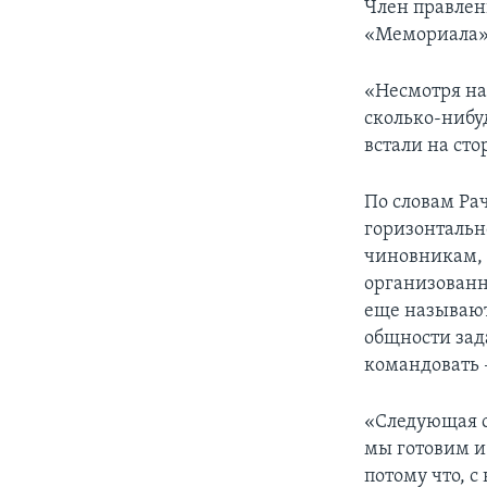
Член правлен
«Мемориала» т
«Несмотря на 
сколько-нибу
встали на сто
По словам Ра
горизонтальн
чиновникам, 
организованн
еще называют
общности зад
командовать 
«Следующая с
мы готовим и
потому что, 