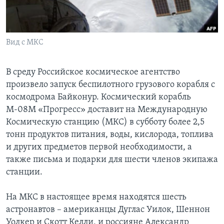
Learning English
Вид с МКС
СОЦИАЛЬНЫЕ СЕТИ
В среду Российское космическое агентство
произвело запуск беспилотного грузового корабля с
Языки
космодрома Байконур. Космический корабль
М-08М «Прогресс» доставит на Международную
Космическую станцию (МКС) в субботу более 2,5
тонн продуктов питания, воды, кислорода, топлива
и других предметов первой необходимости, а
также письма и подарки для шести членов экипажа
станции.
На МКС в настоящее время находятся шесть
астронавтов – американцы Дуглас Уилок, Шеннон
Уолкер и Скотт Келли, и россияне Александр