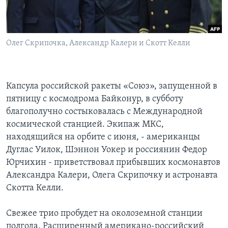
Learning English
Олег Скрипочка, Александр Калери и Скотт Келли
СОЦИАЛЬНЫЕ СЕТИ
Капсула российской ракеты «Союз», запущенной в
Языки
пятницу с космодрома Байконур, в субботу
благополучно состыковалась с Международной
космической станцией. Экипаж МКС,
находящийся на орбите с июня, - американцы
Дуглас Уилок, Шэннон Уокер и россиянин Федор
Юрчихин - приветствовал прибывших космонавтов
Александра Калери, Олега Скрипочку и астронавта
Скотта Келли.
Свежее трио пробудет на околоземной станции
полгода. Расширенный американо-российский