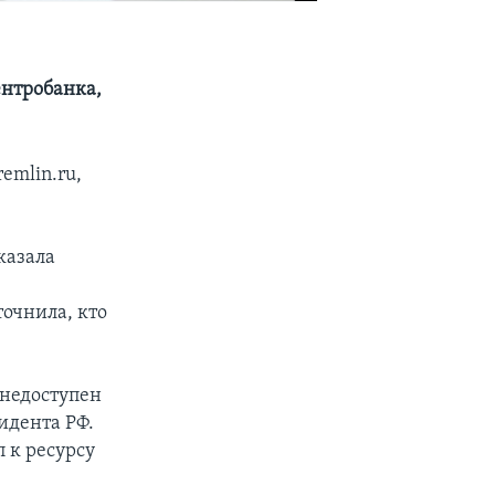
ентробанка,
emlin.ru,
казала
очнила, кто
 недоступен
идента РФ.
п к ресурсу