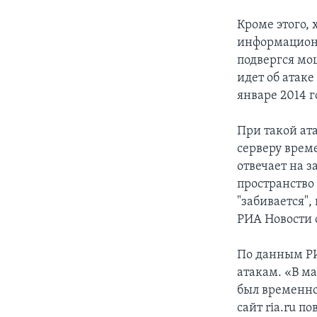
Кроме этого, 
информационно
подвергся мо
идет об атаке
январе 2014 г
При такой ат
серверу врем
отвечает на з
пространство
"забивается",
РИА Новости 
По данным РИ
атакам. «В мае
был временно
сайт ria.ru п