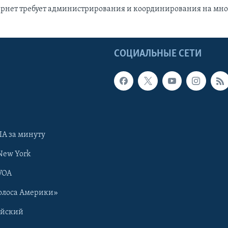
ернет требует администрирования и координирования на мно
Ы
СОЦИАЛЬНЫЕ СЕТИ
А за минуту
New York
VOA
олоса Америки»
ийский