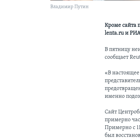
Владимир Путин
Кроме сайта 
lenta.ru и РИ
В пятницу не
сообщает Reut
«В настоящее
представител
предотвращен
именно подоз
Сайт Центроба
примерно час
Примерно с 11
был восстано