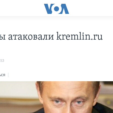
ы атаковали kremlin.ru
:53
ься