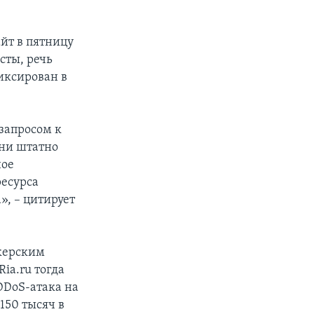
айт в пятницу
сты, речь
фиксирован в
запросом к
ени штатно
ное
ресурса
», – цитирует
акерским
Ria.ru тогда
DDoS-атака на
 150 тысяч в