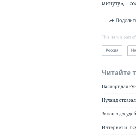
минуту», – с
Поделит
This item is part of
Россия
Но
Читайте 
Паспорт для Ру
Нуланд отказал
Закон о досуде
Интернет и Гос