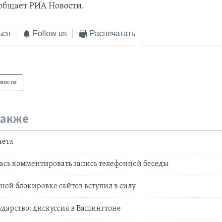
ообщает РИА Новости.
ься
Follow us
Распечатать
вости
также
нета
ась комментировать запись телефонной беседы
бной блокировке сайтов вступил в силу
ударство: дискуссия в Вашингтоне