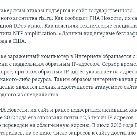
хакерским атакам подвергся и сайт государственного
го агентства ria.ru. Как сообщает РИА Новости, их с
щной DDos-атаке. Как пояснили технические специали
 типа NTP amplification. «Данный вид впервые был за
ода в США.
аке зараженный компьютер в Интернете обращается с 
ени с поддельным обратным IP-адресом. Сервер врем
апрос, при этом обратный IP-адрес указывает на адрес
 какого-либо ресурса. Таким образом интернет-канал 
 целью является полная недоступность атакуемого сайта
одного из специалистов.
А Новости, их сайт и ранее подвергался активным х
 2012 года его атаковали почти с 2,5 тысяч IP-адресов. 
 переведен на облегченную версию. В июле 2013 года 
овторилась, на ее пике число запросов к сайту достигало