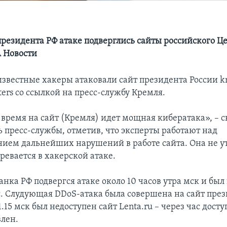
президента РФ атаке подверглись сайты российского Ц
А Новости
известные хакеры атаковали сайт президента России kr
ers со ссылкой на пресс-службу Кремля.
 время на сайт (Кремля) идет мощная кибератака», – с
ь пресс-службы, отметив, что эксперты работают над
ием дальнейших нарушений в работе сайта. Она не ут
ревается в хакерской атаке.
нка РФ подвергся атаке около 10 часов утра мск и был
. Слудующая DDoS-атака была совершена на сайт през
.15 мск был недоступен сайт Lenta.ru – через час досту
влен.