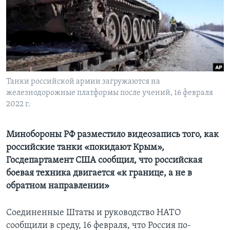
Learning English
СОЦИАЛЬНЫЕ СЕТИ
Танки российской армии загружаются на
железнодорожные платформы после учений, 16 февраля
Языки
2022 г.
Минобороны РФ разместило видеозапись того, как
российские танки «покидают Крым»,
Госдепартамент США сообщил, что российская
боевая техника двигается «к границе, а не в
обратном направлении»
Соединенные Штаты и руководство НАТО
сообщили в среду, 16 февраля, что Россия по-